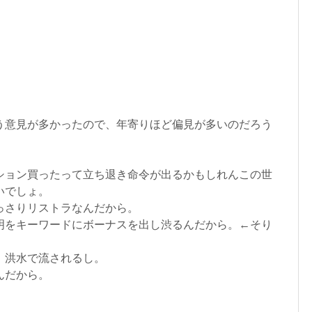
。
う意見が多かったので、年寄りほど偏見が多いのだろう
ション買ったって立ち退き命令が出るかもしれんこの世
いでしょ。
っさりリストラなんだから。
明をキーワードにボーナスを出し渋るんだから。←そり
、洪水で流されるし。
んだから。