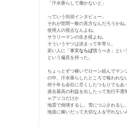
「汗水垂らして働かないと」
っていう街頭インタビュー。
それが世間一般の見方なんだろうかね
使用人の視点なんよね。
サラリーマンの生き様よね。
そういうヤツは決まって年寄り。
若い人に「事実
ならば
償うべき」とい
という偏見を持った。
ちょっとずつ稼いでローン組んでマン
の中、汗水垂らしたところで報われな
何十年も会社に尽くしたつもりでもあ
過去最高の利益を出したって先行不透
ゃアソコだけか
地震で倒壊するし、雪につぶされるし
地道に稼いだって大切な人を守れない