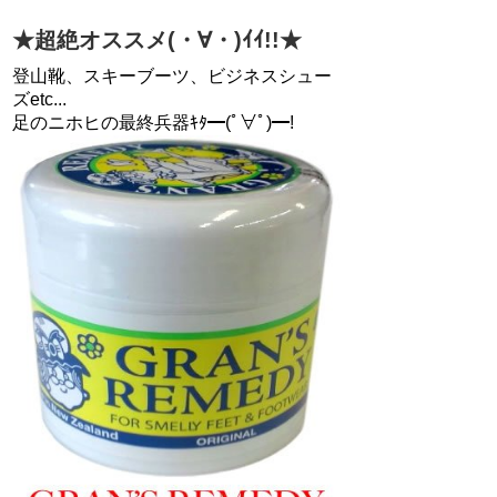
★超絶オススメ(・∀・)ｲｲ!!★
登山靴、スキーブーツ、ビジネスシュー
ズetc...
足のニホヒの最終兵器ｷﾀ━(ﾟ∀ﾟ)━!