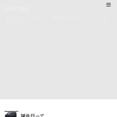
52回の週末
登山・錦川リバーカヤック・瀬戸内海シーカヤック・スキーな
どのブログ。
誕生日って