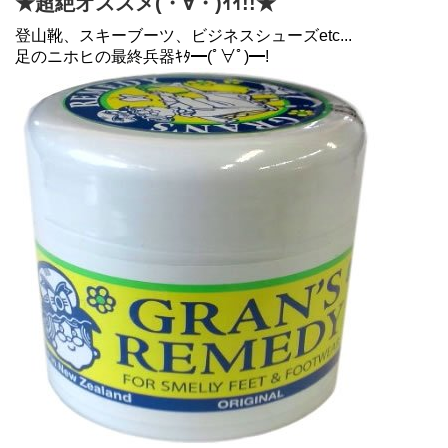
★超絶オススメ(・∀・)ｲｲ!!★
登山靴、スキーブーツ、ビジネスシューズetc...
足のニホヒの最終兵器ｷﾀ━(ﾟ∀ﾟ)━!