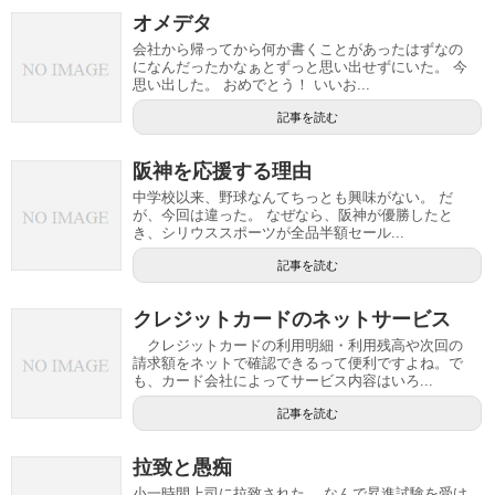
オメデタ
会社から帰ってから何か書くことがあったはずなの
になんだったかなぁとずっと思い出せずにいた。 今
思い出した。 おめでとう！ いいお...
記事を読む
阪神を応援する理由
中学校以来、野球なんてちっとも興味がない。 だ
が、今回は違った。 なぜなら、阪神が優勝したと
き、シリウススポーツが全品半額セール...
記事を読む
クレジットカードのネットサービス
クレジットカードの利用明細・利用残高や次回の
請求額をネットで確認できるって便利ですよね。で
も、カード会社によってサービス内容はいろ...
記事を読む
拉致と愚痴
小一時間上司に拉致された。 なんで昇進試験を受け