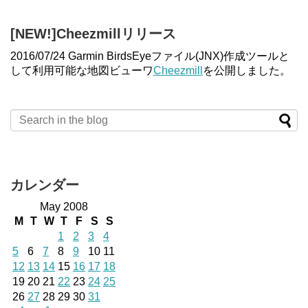
[NEW!]Cheezmillリリース
2016/07/24 Garmin BirdsEyeファイル(JNX)作成ツールと
して利用可能な地図ビューワ
Cheezmill
を公開しました。
カレンダー
May 2008
M
T
W
T
F
S
S
1
2
3
4
5
6
7
8
9
10
11
12
13
14
15
16
17
18
19
20
21
22
23
24
25
26
27
28
29
30
31