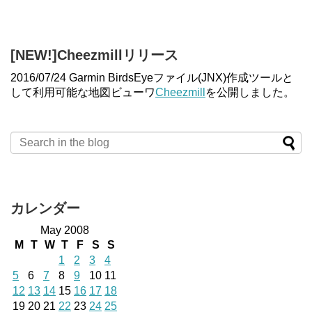
[NEW!]Cheezmillリリース
2016/07/24 Garmin BirdsEyeファイル(JNX)作成ツールと
して利用可能な地図ビューワ
Cheezmill
を公開しました。
カレンダー
May 2008
M
T
W
T
F
S
S
1
2
3
4
5
6
7
8
9
10
11
12
13
14
15
16
17
18
19
20
21
22
23
24
25