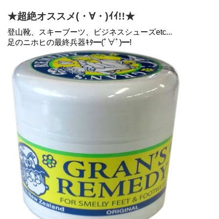
★超絶オススメ(・∀・)ｲｲ!!★
登山靴、スキーブーツ、ビジネスシューズetc...
足のニホヒの最終兵器ｷﾀ━(ﾟ∀ﾟ)━!