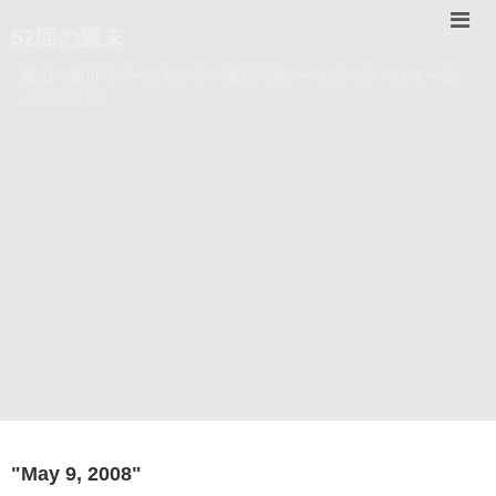
52回の週末
登山・錦川リバーカヤック・瀬戸内海シーカヤック・スキーな
どのブログ。
"
May 9, 2008
"