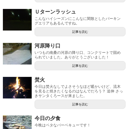
Ｕターンラッシュ
こんなハイシーズンにこんなに閑散としたパーキン
グエリアもあるんですね。
記事を読む
河原降り口
いつもの南桑の河原の降り口、コンクリートで固め
られていました。ありがとうございました！
記事を読む
焚火
今日は焚火なしでよさそうなほど暖かいけど、流木
を見ると焼きたくなるのはなんでだろう？ 追伸 さっ
きサンタくろースが来ました。
記事を読む
今日の夕食
今晩はベタなバーベキューです！