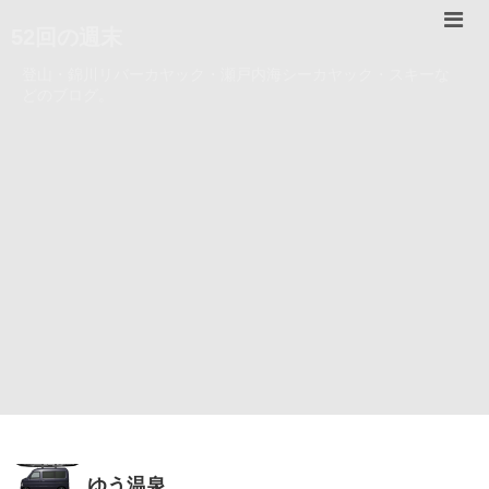
52回の週末
登山・錦川リバーカヤック・瀬戸内海シーカヤック・スキーな
どのブログ。
ゆう温泉