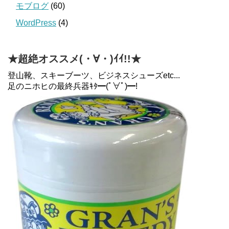
モブログ
(60)
WordPress
(4)
★超絶オススメ(・∀・)ｲｲ!!★
登山靴、スキーブーツ、ビジネスシューズetc...
足のニホヒの最終兵器ｷﾀ━(ﾟ∀ﾟ)━!