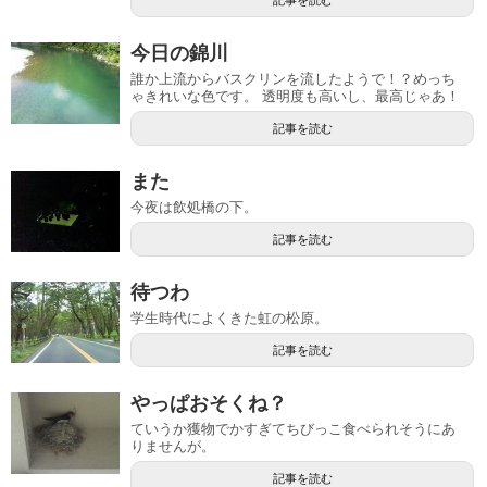
今日の錦川
誰か上流からバスクリンを流したようで！？めっち
ゃきれいな色です。 透明度も高いし、最高じゃあ！
記事を読む
また
今夜は飲処橋の下。
記事を読む
待つわ
学生時代によくきた虹の松原。
記事を読む
やっぱおそくね？
ていうか獲物でかすぎてちびっこ食べられそうにあ
りませんが。
記事を読む