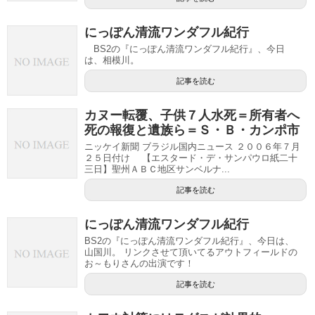
にっぽん清流ワンダフル紀行
BS2の『にっぽん清流ワンダフル紀行』、今日
は、相模川。
記事を読む
カヌー転覆、子供７人水死＝所有者へ
死の報復と遺族ら＝Ｓ・Ｂ・カンポ市
ニッケイ新聞 ブラジル国内ニュース ２００６年７月
２５日付け 【エスタード・デ・サンパウロ紙二十
三日】聖州ＡＢＣ地区サンベルナ...
記事を読む
にっぽん清流ワンダフル紀行
BS2の『にっぽん清流ワンダフル紀行』、今日は、
山国川。 リンクさせて頂いてるアウトフィールドの
お～もりさんの出演です！
記事を読む