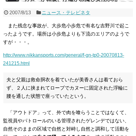
2007/8/13
ニュース・テレビネタ
また残念な事故が、大歩危小歩危で有名な吉野川で起こ
ったようです。場所は小歩危よりも下流のエリアのようで
すが・・・。
http://www.nikkansports.com/general/f-gn-tp0-20070813-
241215.html
夫と父親は救命胴衣を着ていたが美香さんは着ておら
ず、２人に挟まれてロープでカヌーに固定された浮輪に
腰を通した状態で座っていたという。
「アウトドア」って、外で肉を喰らうことではなくて、
監視員やパトロールのいる管理されたゲレンデではない、
自然そのままの区域で自然と対峙し自然と調和して活動を