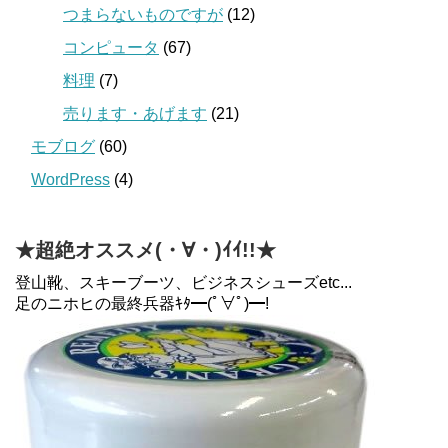
つまらないものですが
(12)
コンピュータ
(67)
料理
(7)
売ります・あげます
(21)
モブログ
(60)
WordPress
(4)
★超絶オススメ(・∀・)ｲｲ!!★
登山靴、スキーブーツ、ビジネスシューズetc...
足のニホヒの最終兵器ｷﾀ━(ﾟ∀ﾟ)━!