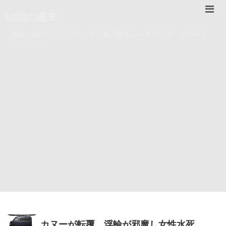
52回の週末
登山・錦川リバーカヤック・瀬戸内海シーカヤック・スキーな
どのブログ。
カヌーが転覆、浮輪が邪魔し女性水死