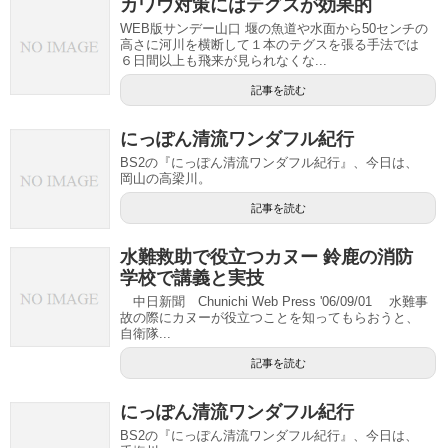
カワウ対策にはテグスが効果的
WEB版サンデー山口 堰の魚道や水面から50センチの
高さに河川を横断して１本のテグスを張る手法では
６日間以上も飛来が見られなくな...
記事を読む
にっぽん清流ワンダフル紀行
BS2の『にっぽん清流ワンダフル紀行』、今日は、
岡山の高梁川。
記事を読む
水難救助で役立つカヌー 鈴鹿の消防
学校で講義と実技
中日新聞 Chunichi Web Press '06/09/01 水難事
故の際にカヌーが役立つことを知ってもらおうと、
自衛隊...
記事を読む
にっぽん清流ワンダフル紀行
BS2の『にっぽん清流ワンダフル紀行』、今日は、