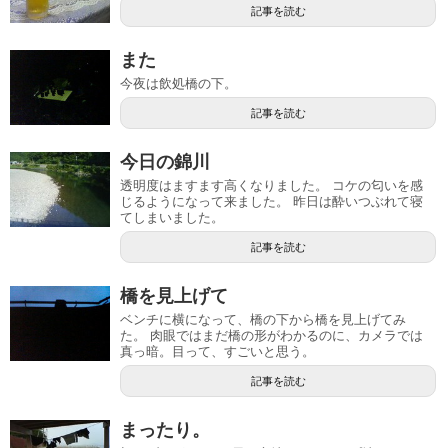
記事を読む
また
今夜は飲処橋の下。
記事を読む
今日の錦川
透明度はますます高くなりました。 コケの匂いを感
じるようになって来ました。 昨日は酔いつぶれて寝
てしまいました。
記事を読む
橋を見上げて
ベンチに横になって、橋の下から橋を見上げてみ
た。 肉眼ではまだ橋の形がわかるのに、カメラでは
真っ暗。目って、すごいと思う。
記事を読む
まったり。