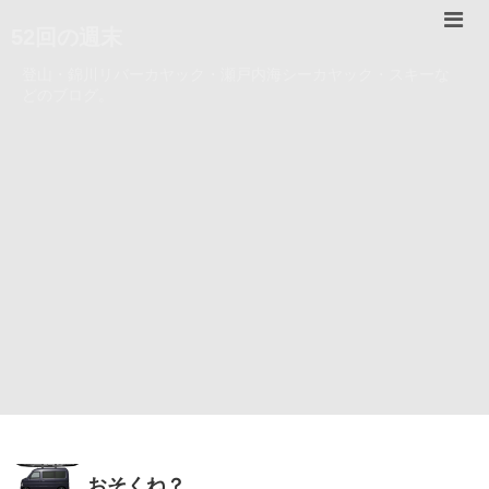
52回の週末
登山・錦川リバーカヤック・瀬戸内海シーカヤック・スキーな
どのブログ。
おそくね？