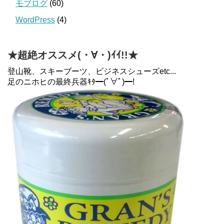
モブログ
(60)
WordPress
(4)
★超絶オススメ(・∀・)ｲｲ!!★
登山靴、スキーブーツ、ビジネスシューズetc...
足のニホヒの最終兵器ｷﾀ━(ﾟ∀ﾟ)━!