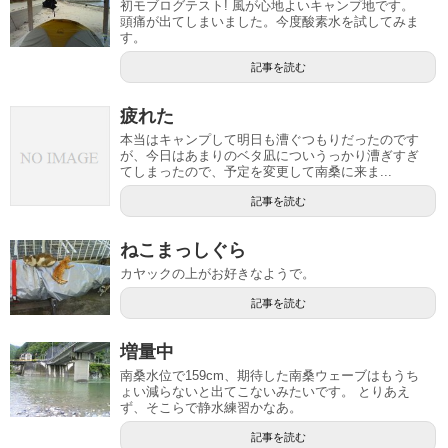
初モブログテスト! 風が心地よいキャンプ地です。
頭痛が出てしまいました。今度酸素水を試してみま
す。
記事を読む
疲れた
本当はキャンプして明日も漕ぐつもりだったのです
が、今日はあまりのベタ凪についうっかり漕ぎすぎ
てしまったので、予定を変更して南桑に来ま...
記事を読む
ねこまっしぐら
カヤックの上がお好きなようで。
記事を読む
増量中
南桑水位で159cm、期待した南桑ウェーブはもうち
ょい減らないと出てこないみたいです。 とりあえ
ず、そこらで静水練習かなあ。
記事を読む