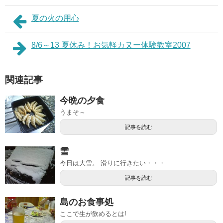
夏の火の用心
8/6～13 夏休み！お気軽カヌー体験教室2007
関連記事
今晩の夕食
うまそ～
記事を読む
雪
今日は大雪。 滑りに行きたい・・・
記事を読む
島のお食事処
ここで生が飲めるとは!