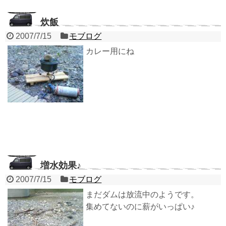
炊飯
2007/7/15
モブログ
カレー用にね
増水効果♪
2007/7/15
モブログ
まだダムは放流中のようです。
集めてないのに薪がいっぱい♪