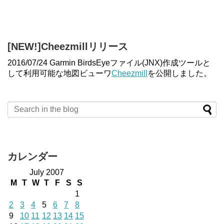
[NEW!]Cheezmillリリース
2016/07/24 Garmin BirdsEyeファイル(JNX)作成ツールと
して利用可能な地図ビューワ
Cheezmill
を公開しました。
カレンダー
July 2007
M
T
W
T
F
S
S
1
2
3
4
5
6
7
8
9
10
11
12
13
14
15