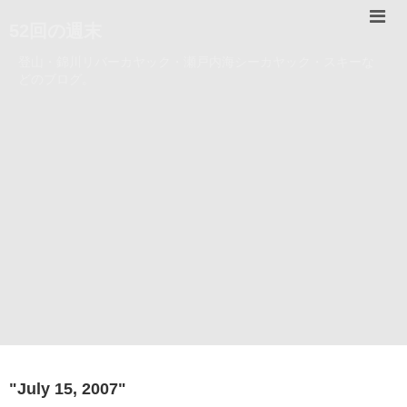
52回の週末
登山・錦川リバーカヤック・瀬戸内海シーカヤック・スキーな
どのブログ。
"
July 15, 2007
"