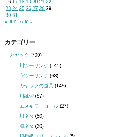
16
17
18
19
20
21
22
23
24
25
26
27
28
29
30
31
« Jun
Aug »
カテゴリー
カヤック
(700)
川ツーリング
(145)
海ツーリング
(68)
カヤックの道具
(145)
川練習
(57)
エスキモーロール
(27)
川ネタ
(50)
海ネタ
(30)
超初級フリースタイル
(5)