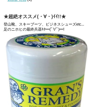
★超絶オススメ(・∀・)ｲｲ!!★
登山靴、スキーブーツ、ビジネスシューズetc...
足のニホヒの最終兵器ｷﾀ━(ﾟ∀ﾟ)━!