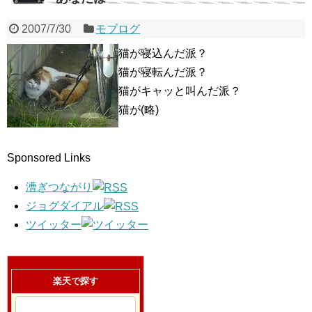
2007/7/30
モブログ
猫が寝込んだ派？
猫が寝転んだ派？
猫がキャッと叫んだ派？
猫が(略)
Sponsored Links
漕ぎつながり
ジョグダイアル
ツイッター
楽天で探す