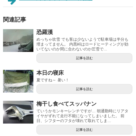
関連記事
恐羅漢
めっちゃ吹雪 でも客は少ないようで駐車場は半分も
埋まってません。 内黒峠はロードヒーティングが効
いてないのか間に合わないのか圧雪で...
記事を読む
本日の寝床
夏ですね～ 暑い！
記事を読む
梅干し食べてスッパナン
ていうかモンキーレンチですが… 朝通勤時にリアタ
イヤがずれて走行不能になってしまいました。 前
日、シフターのフタが壊れて取れてしま...
記事を読む