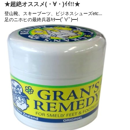
★超絶オススメ(・∀・)ｲｲ!!★
登山靴、スキーブーツ、ビジネスシューズetc...
足のニホヒの最終兵器ｷﾀ━(ﾟ∀ﾟ)━!