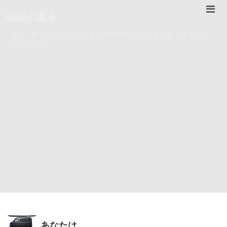
52回の週末
登山・錦川リバーカヤック・瀬戸内海シーカヤック・スキーな
どのブログ。
あなたは