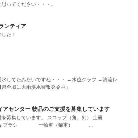
と思ってください・・・。
ボランティア
でした！
水してたみたいですね・・・ →水位グラフ →清流レ
口県全域に大雨洪水警報発令中」
ィアセンター 物品のご支援を募集しています
を募集しています。 スコップ（角、剣） 土嚢
シ 一輪車（猫車） ...