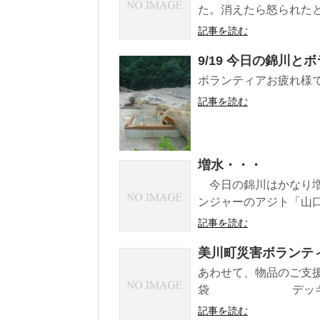
た。消えたら怒られた
記事を読む
9/19 今日の錦川と
ボランティアお疲れ様
記事を読む
増水・・・
今日の錦川はかなり増
ンジャーのアジト「山
記事を読む
美川町災害ボランテ
あわせて、物品のご支援
袋 デッキブラ
記事を読む