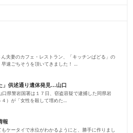
さん夫妻のカフェ・レストラン、「キッチンぱどる」の
早速ごちそうを頂いてきました！ ...
た」供述通り遺体発見…山口
INE 山口県警岩国署は１７日、窃盗容疑で逮捕した同県岩
４）が「女性を殺して埋めた...
情報
もケータイで水位がわかるようにと、勝手に作りまし