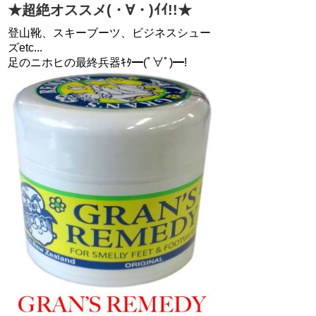
★超絶オススメ(・∀・)ｲｲ!!★
登山靴、スキーブーツ、ビジネスシュー
ズetc...
足のニホヒの最終兵器ｷﾀ━(ﾟ∀ﾟ)━!