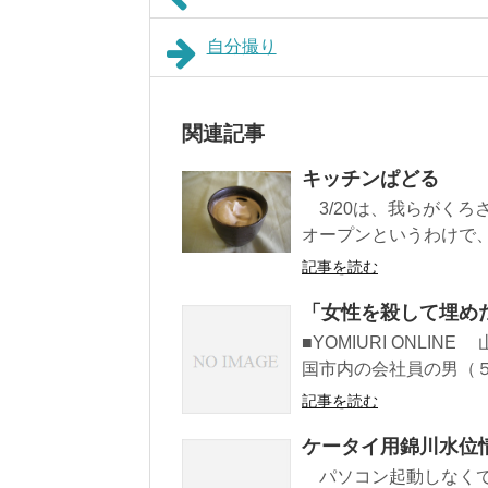
自分撮り
関連記事
キッチンぱどる
3/20は、我らがくろ
オープンというわけで、
記事を読む
「女性を殺して埋め
■YOMIURI ONL
国市内の会社員の男（５
記事を読む
ケータイ用錦川水位
パソコン起動しなくて