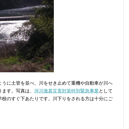
うに土管を並べ、川をせき止めて重機や自動車が川へ
ります。写真は、
河川激甚災害対策特別緊急事業
として
学校のすぐ下あたりです。川下りをされる方は十分にご