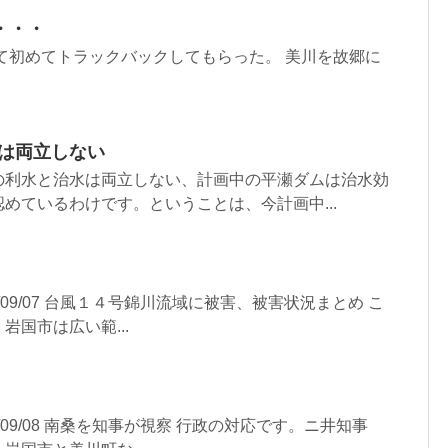
・・・
て初めてトラックバックしてもらった。 美川を故郷に
水は両立しない
利水と治水は両立しない、計画中の平瀬ダムは治水効
めているわけです。ということは、今計画中...
 05/09/07 台風１４号錦川流域に被害、被害状況まとめ こ
岩国市は広い範...
 05/09/08 南桑を知事が視察 行政の対応です。ニ井知事