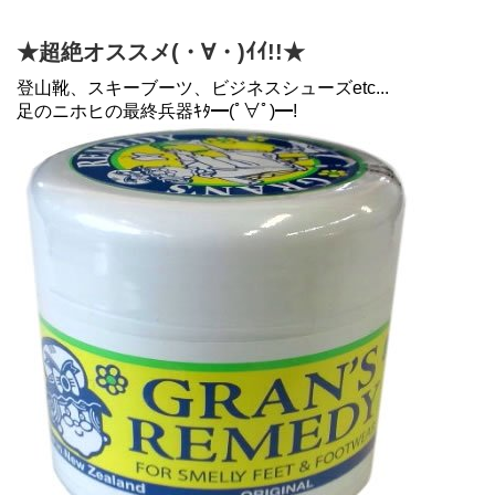
★超絶オススメ(・∀・)ｲｲ!!★
登山靴、スキーブーツ、ビジネスシューズetc...
足のニホヒの最終兵器ｷﾀ━(ﾟ∀ﾟ)━!