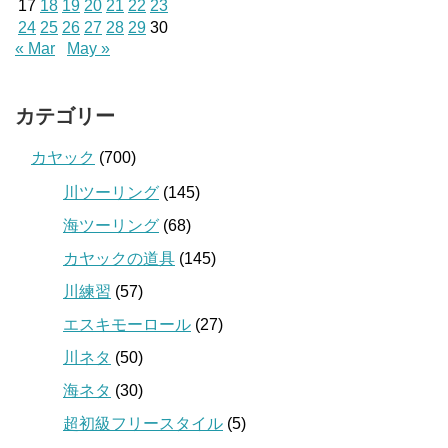
17
18
19
20
21
22
23
24
25
26
27
28
29
30
« Mar
May »
カテゴリー
カヤック
(700)
川ツーリング
(145)
海ツーリング
(68)
カヤックの道具
(145)
川練習
(57)
エスキモーロール
(27)
川ネタ
(50)
海ネタ
(30)
超初級フリースタイル
(5)