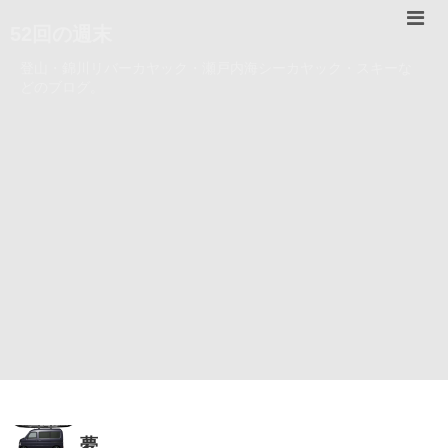
52回の週末
登山・錦川リバーカヤック・瀬戸内海シーカヤック・スキーな
どのブログ。
夢