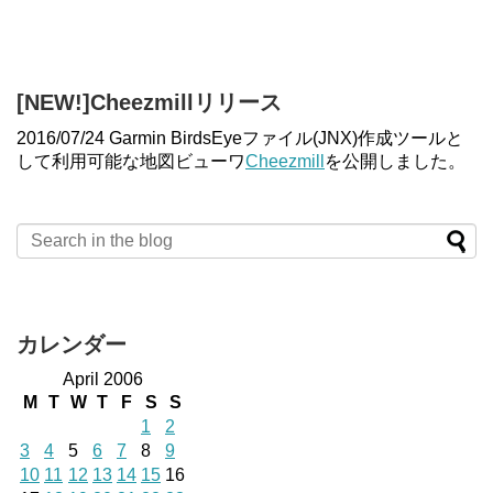
[NEW!]Cheezmillリリース
2016/07/24 Garmin BirdsEyeファイル(JNX)作成ツールと
して利用可能な地図ビューワ
Cheezmill
を公開しました。
カレンダー
April 2006
M
T
W
T
F
S
S
1
2
3
4
5
6
7
8
9
10
11
12
13
14
15
16