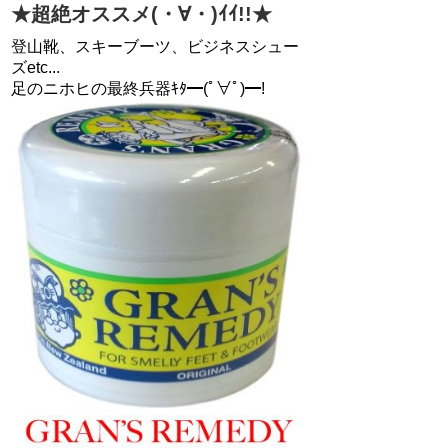
★超絶オススメ(・∀・)ｲｲ!!★
登山靴、スキーブーツ、ビジネスシュー
ズetc...
足のニホヒの最終兵器ｷﾀ━(ﾟ∀ﾟ)━!