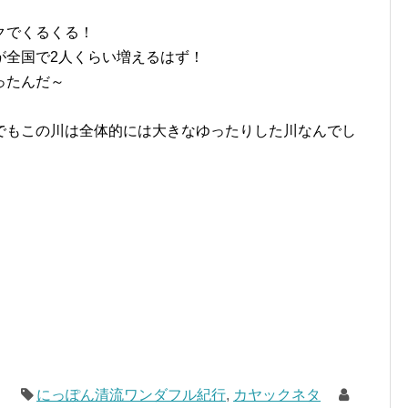
クでくるくる！
が全国で2人くらい増えるはず！
ったんだ～
でもこの川は全体的には大きなゆったりした川なんでし
にっぽん清流ワンダフル紀行
,
カヤックネタ