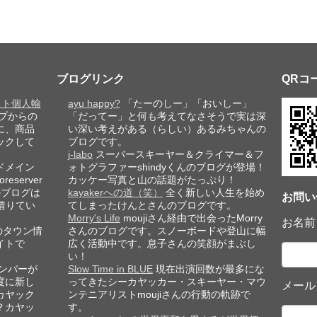
ブログリンク
QRコ
レット個人輸
ayu happy?
「たーのしー」「おいしー」
プからの
「だってー」と何も考えてなさそうで実は深
に、商品
い深い考えがある（らしい）あるみちゃんの
ックして
ブログです。
j-labo
スーパースキーヤー＆クライマー＆フ
ドメイン
ォトグラファーshindyくんのブログが登場！
eserver
カッケー写真と山の話題がたっぷり！
このブログは
kayakerへの道（笑）
全く新しい人生を始め
お問い
借りてい
てしまったけんとさんのブログです。
Morry's Life
moujiさん経由で出会ったMorry
お名前
のタウン情
さんのブログです。スノーボードや登山に幅
イトで
広く活動中です。息子さんの笑顔がまぶし
い！
ンバーが
Slow Time in BLUE
現在出演回数が最多にな
度に新し
ってきたシーカヤッカー・スキーヤー・マウ
メール
カヤック
ンテニアリストmoujiさんの行動の軌跡で
？カヤッ
す。