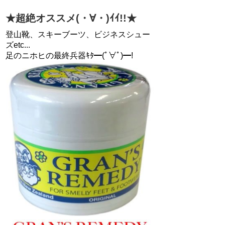
★超絶オススメ(・∀・)ｲｲ!!★
登山靴、スキーブーツ、ビジネスシュー
ズetc...
足のニホヒの最終兵器ｷﾀ━(ﾟ∀ﾟ)━!