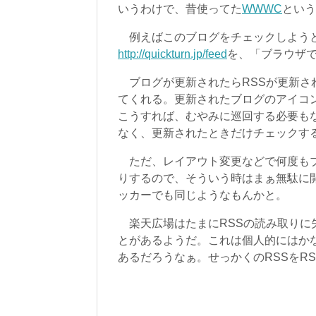
いうわけで、昔使ってた
WWWC
という
例えばこのブログをチェックしようと
http://quickturn.jp/feed
を、「ブラウザで
ブログが更新されたらRSSが更新さ
てくれる。更新されたブログのアイコ
こうすれば、むやみに巡回する必要も
なく、更新されたときだけチェックす
ただ、レイアウト変更などで何度もブ
りするので、そういう時はまぁ無駄に
ッカーでも同じようなもんかと。
楽天広場はたまにRSSの読み取りに
とがあるようだ。これは個人的にはか
あるだろうなぁ。せっかくのRSSをR