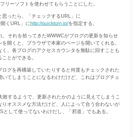
フリーソフトを使わせてもらうことにした。
思ったら、「チェックするURL」に
開くURL」に
http://quickturn.jp/
を指定する。
れ、それを拾ってきたWWWCがブログの更新を知らせ
ンを開くと、ブラウザで本家のページを開いてくれる。
なく、各ブログのアクセスカウンタを無駄に回すことも
ることができる。
ログを再構築していたりすると何度もチェックされた
開いてしまうことになるわけだけど、これはブログチェ
失敗するようで、更新されたかのように見えてしまうこ
なりオススメな方法だけど、人によって合う合わないが
SSとして使ってないわけだし、「邪道」でもある。