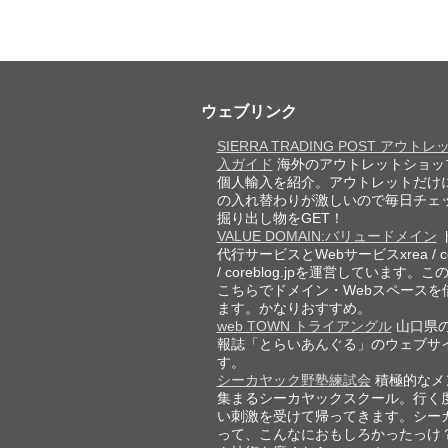
ウェブリンク
SIERRA TRADING POST アウト
入ガイド
海外のアウトレットショッ
個人輸入を紹介。アウトレットだけ
の入れ替わりが激しいので毎日チェ
掘り出し物をGET！
VALUE DOMAIN:バリュードメイン
代行サービスとWebサービスxrea / cor
/ coreblog.jpを運営しています。
こちらでドメイン・Webスペースを
ます。かなりおすすめ。
web TOWN トライアングル
山口県
報誌「とらいあんぐる」のウェブサ
す。
シーカヤック野塾練試会
積極的なメ
集まるシーカヤックスクール。行く
い刺激を受けて帰ってきます。シー
って、こんなにおもしろかったっけ