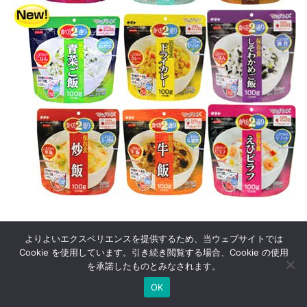
よりよいエクスペリエンスを提供するため、当ウェブサイトでは
Cookie を使用しています。引き続き閲覧する場合、Cookie の使用
を承諾したものとみなされます。
© 2005
52回の週末
.
OK