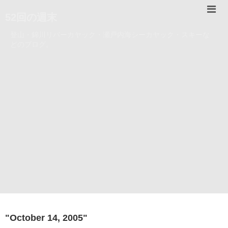
52回の週末
登山・錦川リバーカヤック・瀬戸内海シーカヤック・スキーな
どのブログ。
"
October 14, 2005
"