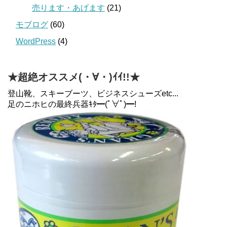
売ります・あげます
(21)
モブログ
(60)
WordPress
(4)
★超絶オススメ(・∀・)ｲｲ!!★
登山靴、スキーブーツ、ビジネスシューズetc...
足のニホヒの最終兵器ｷﾀ━(ﾟ∀ﾟ)━!