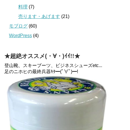
料理
(7)
売ります・あげます
(21)
モブログ
(60)
WordPress
(4)
★超絶オススメ(・∀・)ｲｲ!!★
登山靴、スキーブーツ、ビジネスシューズetc...
足のニホヒの最終兵器ｷﾀ━(ﾟ∀ﾟ)━!