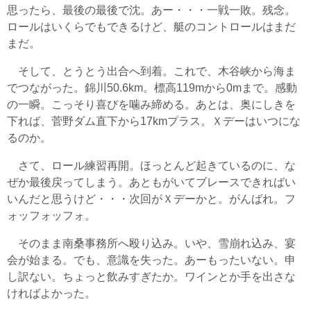
思ったら、最後の最後で沈。あー・・・一戦一敗。残念。
ロールはいくらでもできるけど、艇のコントロールはまだ
まだ。
そして、とうとう出合へ到着。これで、木谷峡から海ま
でつながった。錦川50.6km。標高119mから0mまで。感動
の一瞬。こっそり喜びを噛み締める。あとは、奥にしきを
下れば、菅野ダム直下から17kmプラス。Ｘデーはいつにな
るのか。
さて、ロール練習再開。ほっとんど起きているのに、な
ぜか最後戻ってしまう。あともがいてブレースできればい
いんだと思うけど・・・次回がＸデーかと。がんばれ。フ
ォッフォッフォ。
そのまま南桑事務所へ殴り込み。いや、雪崩れ込み、宴
会が始まる。でも、意識を失った。あーもったいない。申
し訳ない。ちょっと飲みすぎたか。ワインとか手を出さな
ければよかった。