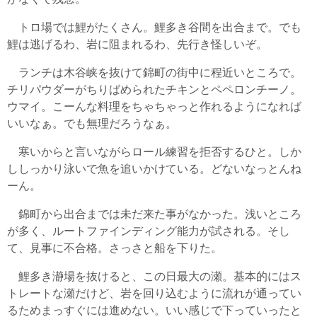
トロ場では鯉がたくさん。鯉多き谷間を出合まで。でも
鯉は逃げるわ、岩に阻まれるわ、先行き怪しいぞ。
ランチは木谷峡を抜けて錦町の街中に程近いところで。
チリパウダーがちりばめられたチキンとペペロンチーノ。
ウマイ。こーんな料理をちゃちゃっと作れるようになれば
いいなぁ。でも無理だろうなぁ。
寒いからと言いながらロール練習を拒否するひと。しか
ししっかり泳いで魚を追いかけている。どないなっとんね
ーん。
錦町から出合までは未だ来た事がなかった。浅いところ
が多く、ルートファインディング能力が試される。そし
て、見事に不合格。さっさと船を下りた。
鯉多き瀞場を抜けると、この日最大の瀬。基本的にはス
トレートな瀬だけど、岩を回り込むように流れが通ってい
るためまっすぐには進めない。いい感じで下っていったと