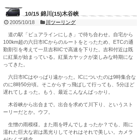
10/15 錦川(15)木谷峡
2005/10/18
川ツーリング
道の駅「ピュアラインにしき」で待ち合わせ。自宅から
100km超の六日市ICからのルートをとったため、ETCの通
勤割引を考えて一旦吉和ICで高速を下りた。吉和付近は既
に紅葉が始まっている。紅葉カヤックが楽しみな時期にな
ってきた。
六日市ICはやっぱり遠かった。ICについたのは9時集合な
のに8時50分頃。そこからすっ飛ばして行っても、5分ほど
遅れてしまった。もう、最近こんなんばっかり。
木谷峡から出合まで。出合を求めて川下り、というスト
ーリーだとか。ウフ。
生憎の雨模様。また雨を呼んでしまったか？でも、雨に
濡れた巨大な岩は黒光りしてそれはそれで美しい。カメラ
がなくて残念。