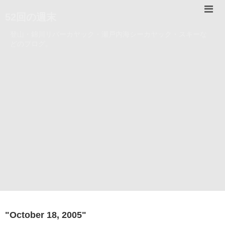
52回の週末
登山・錦川リバーカヤック・瀬戸内海シーカヤック・スキーな
どのブログ。
"
October 18, 2005
"