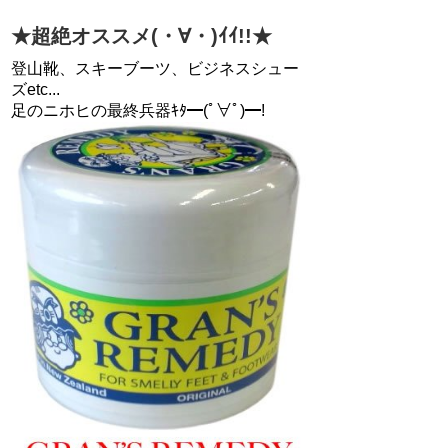
★超絶オススメ(・∀・)ｲｲ!!★
登山靴、スキーブーツ、ビジネスシュー
ズetc...
足のニホヒの最終兵器ｷﾀ━(ﾟ∀ﾟ)━!