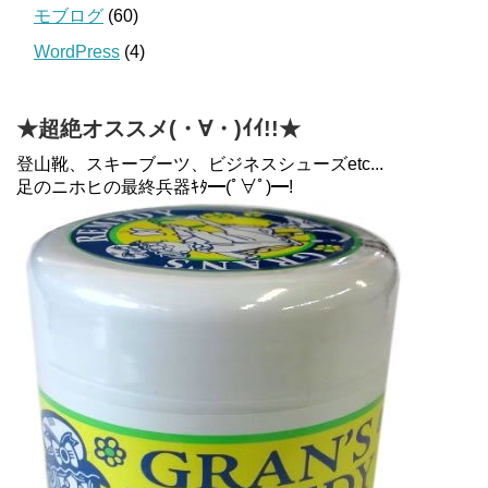
モブログ
(60)
WordPress
(4)
★超絶オススメ(・∀・)ｲｲ!!★
登山靴、スキーブーツ、ビジネスシューズetc...
足のニホヒの最終兵器ｷﾀ━(ﾟ∀ﾟ)━!