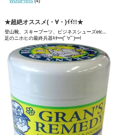
WordPress
(4)
★超絶オススメ(・∀・)ｲｲ!!★
登山靴、スキーブーツ、ビジネスシューズetc...
足のニホヒの最終兵器ｷﾀ━(ﾟ∀ﾟ)━!