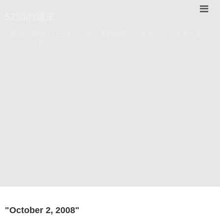
52回の週末
登山・錦川リバーカヤック・瀬戸内海シーカヤック・スキーな
どのブログ。
"
October 2, 2008
"