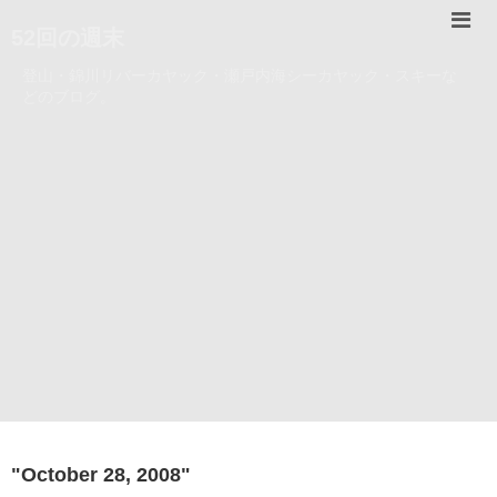
52回の週末
登山・錦川リバーカヤック・瀬戸内海シーカヤック・スキーな
どのブログ。
"
October 28, 2008
"