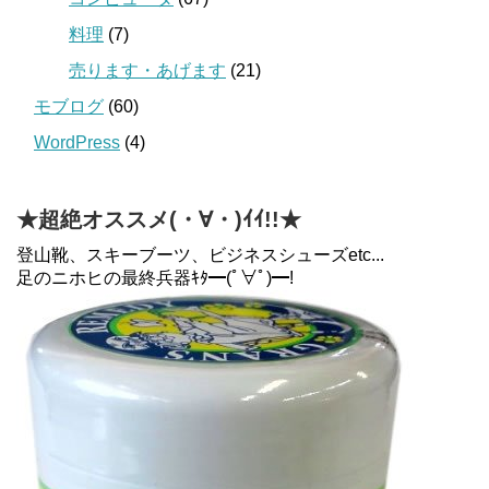
料理
(7)
売ります・あげます
(21)
モブログ
(60)
WordPress
(4)
★超絶オススメ(・∀・)ｲｲ!!★
登山靴、スキーブーツ、ビジネスシューズetc...
足のニホヒの最終兵器ｷﾀ━(ﾟ∀ﾟ)━!