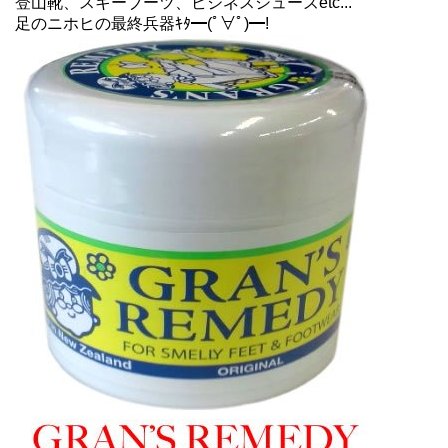
登山靴、スキーブーツ、ビジネスシューズetc...
足のニホヒの最終兵器ｷﾀ━(ﾟ∀ﾟ)━!