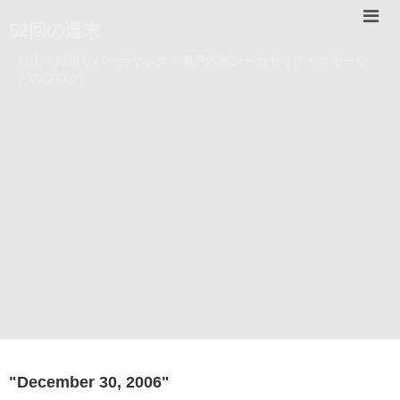
52回の週末
登山・錦川リバーカヤック・瀬戸内海シーカヤック・スキーな
どのブログ。
"
December 30, 2006
"