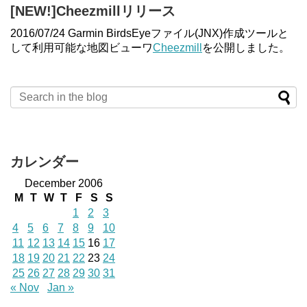
[NEW!]Cheezmillリリース
2016/07/24 Garmin BirdsEyeファイル(JNX)作成ツールと
して利用可能な地図ビューワ
Cheezmill
を公開しました。
カレンダー
December 2006
M
T
W
T
F
S
S
1
2
3
4
5
6
7
8
9
10
11
12
13
14
15
16
17
18
19
20
21
22
23
24
25
26
27
28
29
30
31
« Nov
Jan »