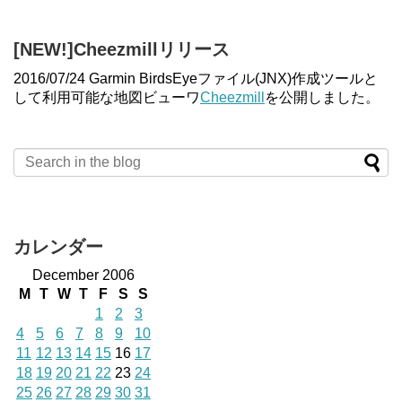
[NEW!]Cheezmillリリース
2016/07/24 Garmin BirdsEyeファイル(JNX)作成ツールと
して利用可能な地図ビューワ
Cheezmill
を公開しました。
カレンダー
December 2006
M
T
W
T
F
S
S
1
2
3
4
5
6
7
8
9
10
11
12
13
14
15
16
17
18
19
20
21
22
23
24
25
26
27
28
29
30
31