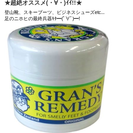
★超絶オススメ(・∀・)ｲｲ!!★
登山靴、スキーブーツ、ビジネスシューズetc...
足のニホヒの最終兵器ｷﾀ━(ﾟ∀ﾟ)━!