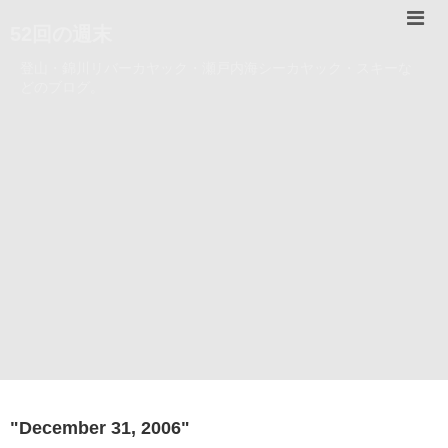
52回の週末
登山・錦川リバーカヤック・瀬戸内海シーカヤック・スキーな
どのブログ。
"
December 31, 2006
"