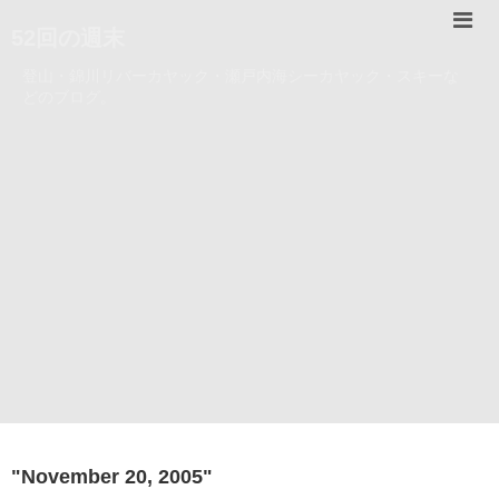
52回の週末
登山・錦川リバーカヤック・瀬戸内海シーカヤック・スキーな
どのブログ。
"
November 20, 2005
"