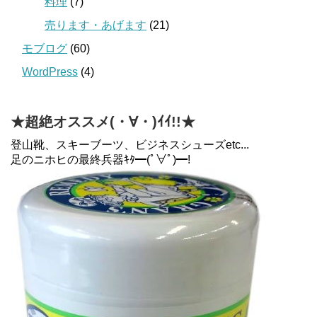
料理
(7)
売ります・あげます
(21)
モブログ
(60)
WordPress
(4)
★超絶オススメ(・∀・)ｲｲ!!★
登山靴、スキーブーツ、ビジネスシューズetc...
足のニホヒの最終兵器ｷﾀ━(ﾟ∀ﾟ)━!