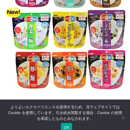
よりよいエクスペリエンスを提供するため、当ウェブサイトでは
Cookie を使用しています。引き続き閲覧する場合、Cookie の使用
を承諾したものとみなされます。
© 2005
52回の週末
.
OK