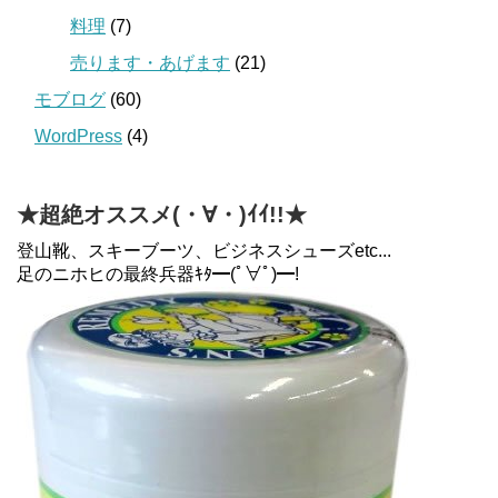
料理
(7)
売ります・あげます
(21)
モブログ
(60)
WordPress
(4)
★超絶オススメ(・∀・)ｲｲ!!★
登山靴、スキーブーツ、ビジネスシューズetc...
足のニホヒの最終兵器ｷﾀ━(ﾟ∀ﾟ)━!