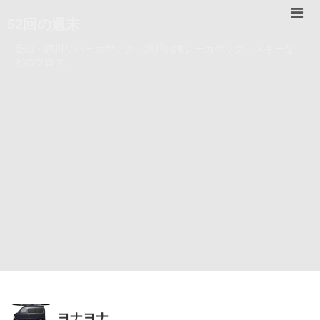
52回の週末
登山・錦川リバーカヤック・瀬戸内海シーカヤック・スキーな
どのブログ。
ヨナヨナ