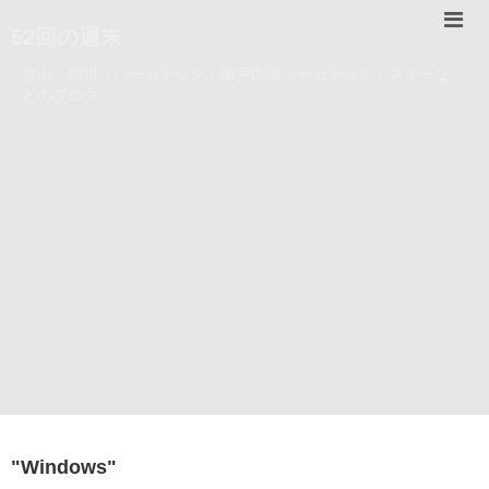
52回の週末
登山・錦川リバーカヤック・瀬戸内海シーカヤック・スキーな
どのブログ。
"
Windows
"