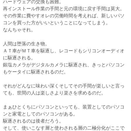
ハードウェアの交換も困難。
再インストール作業の手間と元の環境に戻す手間は莫大。
その作業に費やすオレの労働時間を考えれば、新しいパソ
コンを買った方がいいということになってしまう。
なんちゃそれ。
人間は堕落の生き物。
ＡＴ車がＭＴ車を駆逐し、レコードもシリコンオーディオ
に駆逐される。
銀塩カメラがデジタルカメラに駆逐され、きっとパソコン
もケータイに駆逐されるのだ。
それがどんなに味わい深くそしてその手間が楽しいと言っ
ても、世間の人は楽しさより楽さを求めるのだ。
まぁひとくちにパソコンといっても、装置としてのパソコ
ンと家電としてのパソコンがある。
駆逐されるのは後者だろう。
そして、使いこなす層と使わされる層の二極分化がここで