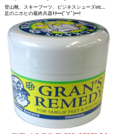
登山靴、スキーブーツ、ビジネスシューズetc...
足のニホヒの最終兵器ｷﾀ━(ﾟ∀ﾟ)━!