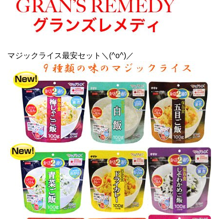
マジックライス最安セット＼(^o^)／