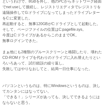
というわけで、8GBを外し、他のPCからネットワーク経由
でnet useして接続し、レジストリエディタでレジストリを
遠隔操作してG:ドライブになってしまったドライブレター
をC:に変更した。
再起動すると、無事120GBがC:ドライブとして起動した。
そして、ページファイルの位置はC:pagefile.sys。
今度はC:ドライブがあるからこのままでOK。
無事ログインできた。
まぁ他にも2種類のブルースクリーンと格闘したり、壊れた
CD-ROMドライブを代わりのドライブに入れ替えたりとい
ろいろあって、試行錯誤の繰り返し。
失敗してはやりなおしてと、結局一日仕事になった。
パソコンというものは、特にWindowsというものは、決し
てカンタンにはなってない。
「できる！」シリーズがあっても、決してできるようには
ならないと思う。