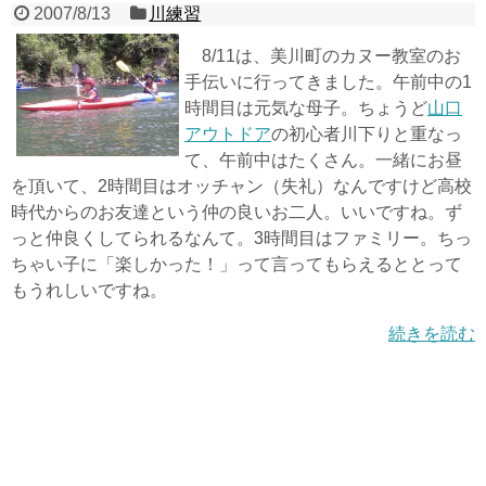
2007/8/13
川練習
8/11は、美川町のカヌー教室のお
手伝いに行ってきました。午前中の1
時間目は元気な母子。ちょうど
山口
アウトドア
の初心者川下りと重なっ
て、午前中はたくさん。一緒にお昼
を頂いて、2時間目はオッチャン（失礼）なんですけど高校
時代からのお友達という仲の良いお二人。いいですね。ず
っと仲良くしてられるなんて。3時間目はファミリー。ちっ
ちゃい子に「楽しかった！」って言ってもらえるととって
もうれしいですね。
続きを読む