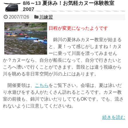
8/6～13 夏休み！お気軽カヌー体験教室
2007
2007/7/26
川練習
日程が変更になったようです
錦川の夏休みカヌー教室が始まる
と、夏！って感じがしますね！カヌ
ーに乗って川面を漂ってみません
か？カヌーなら、自分が船長になって、自分で行きたいと
ころへ漕いで行くことができます。普段とは違う視線から
川を眺める非日常空間が川の上にはあります。
開催要領は、
こちら
をご覧下さい。会場は、夏は泳いだ
り水遊びをする人がたくさん訪れるところです。カヌー教
室の前後も、錦川で泳いだりしててもOKです。でも、流さ
れないように注意してくださいね。
続きを読む