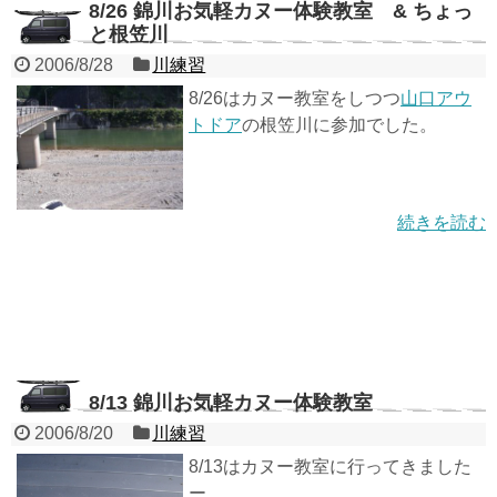
8/26 錦川お気軽カヌー体験教室 & ちょっ
と根笠川
2006/8/28
川練習
8/26はカヌー教室をしつつ
山口アウ
トドア
の根笠川に参加でした。
続きを読む
8/13 錦川お気軽カヌー体験教室
2006/8/20
川練習
8/13はカヌー教室に行ってきました
ー。