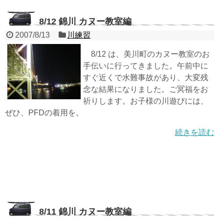
8/12 錦川 カヌー教室編
2007/8/13
川練習
8/12 は、美川町のカヌー教室のお
手伝いに行ってきました。午前中に
すぐ近くで水難事故があり、大変残
念な結果になりました。ご冥福をお
祈りします。お子様の川遊びには、
ぜひ、PFDの着用を。
続きを読む
8/11 錦川 カヌー教室編