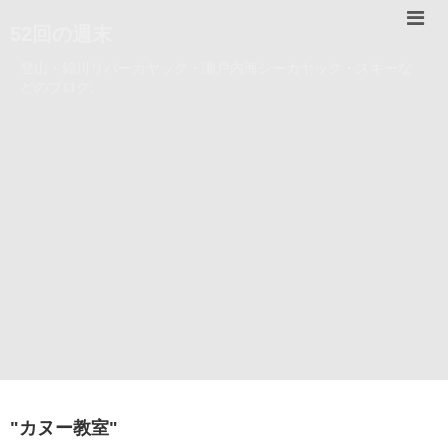
52回の週末
登山・錦川リバーカヤック・瀬戸内海シーカヤック・スキーな
どのブログ。
"
カヌー教室
"