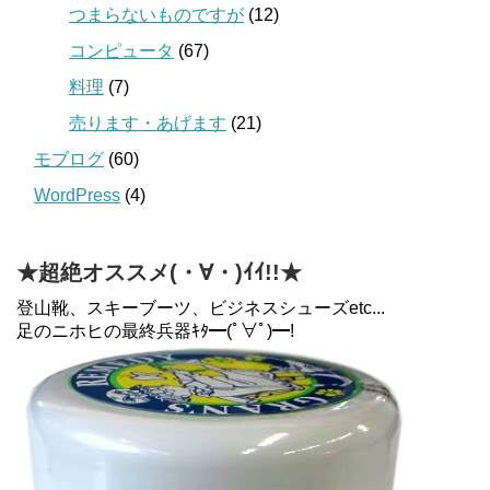
つまらないものですが
(12)
コンピュータ
(67)
料理
(7)
売ります・あげます
(21)
モブログ
(60)
WordPress
(4)
★超絶オススメ(・∀・)ｲｲ!!★
登山靴、スキーブーツ、ビジネスシューズetc...
足のニホヒの最終兵器ｷﾀ━(ﾟ∀ﾟ)━!