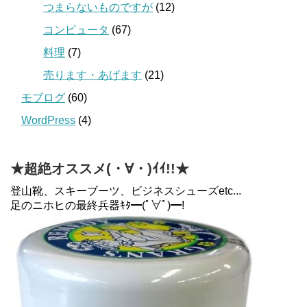
つまらないものですが
(12)
コンピュータ
(67)
料理
(7)
売ります・あげます
(21)
モブログ
(60)
WordPress
(4)
★超絶オススメ(・∀・)ｲｲ!!★
登山靴、スキーブーツ、ビジネスシューズetc...
足のニホヒの最終兵器ｷﾀ━(ﾟ∀ﾟ)━!