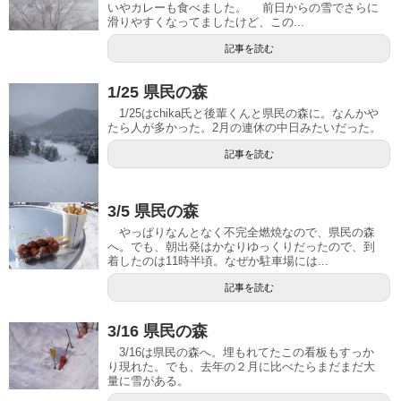
いやカレーも食べました。 前日からの雪でさらに
滑りやすくなってましたけど、この...
記事を読む
1/25 県民の森
1/25はchika氏と後輩くんと県民の森に。なんかや
たら人が多かった。2月の連休の中日みたいだった。
記事を読む
3/5 県民の森
やっぱりなんとなく不完全燃焼なので、県民の森
へ。でも、朝出発はかなりゆっくりだったので、到
着したのは11時半頃。なぜか駐車場には...
記事を読む
3/16 県民の森
3/16は県民の森へ。埋もれてたこの看板もすっか
り現れた。でも、去年の２月に比べたらまだまだ大
量に雪がある。