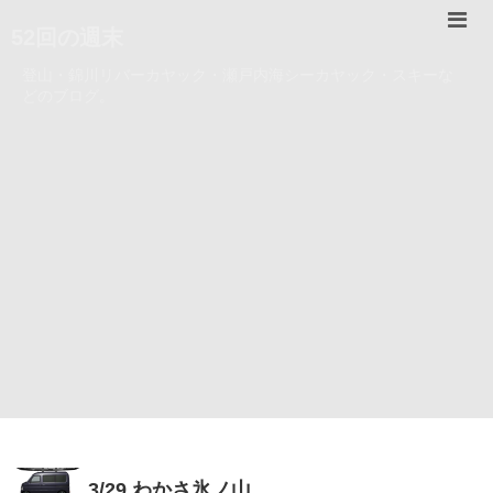
52回の週末
登山・錦川リバーカヤック・瀬戸内海シーカヤック・スキーな
どのブログ。
3/29 わかさ氷ノ山