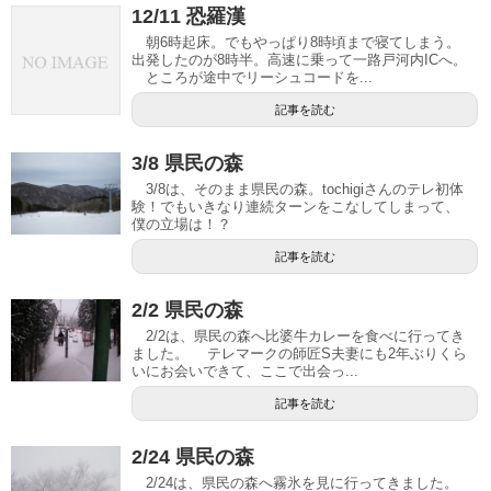
12/11 恐羅漢
朝6時起床。でもやっぱり8時頃まで寝てしまう。
出発したのが8時半。高速に乗って一路戸河内ICへ。
ところが途中でリーシュコードを...
記事を読む
3/8 県民の森
3/8は、そのまま県民の森。tochigiさんのテレ初体
験！でもいきなり連続ターンをこなしてしまって、
僕の立場は！？
記事を読む
2/2 県民の森
2/2は、県民の森へ比婆牛カレーを食べに行ってき
ました。 テレマークの師匠S夫妻にも2年ぶりくら
いにお会いできて、ここで出会っ...
記事を読む
2/24 県民の森
2/24は、県民の森へ霧氷を見に行ってきました。