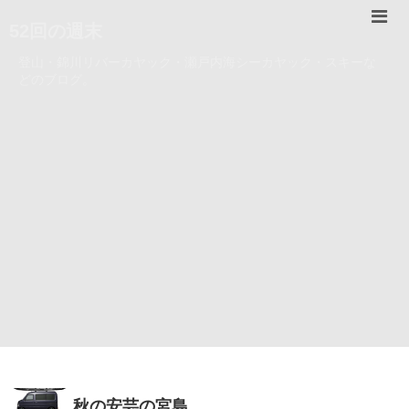
52回の週末
登山・錦川リバーカヤック・瀬戸内海シーカヤック・スキーな
どのブログ。
秋の安芸の宮島