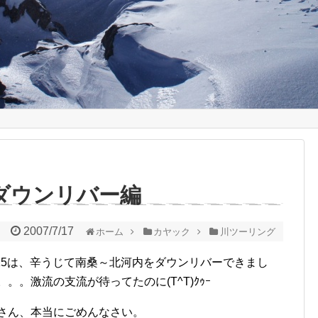
増水ダウンリバー編
2007/7/17
ホーム
カヤック
川ツーリング
15は、辛うじて南桑～北河内をダウンリバーできまし
。。。激流の支流が待ってたのに(T^T)ｸｩｰ
ん、本当にごめんなさい。