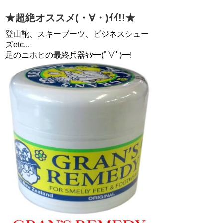
★超絶オススメ(・∀・)ｲｲ!!★
登山靴、スキーブーツ、ビジネスシュー
ズetc...
足のニホヒの最終兵器ｷﾀ━(ﾟ∀ﾟ)━!