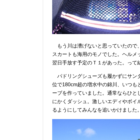
もう川は漕げないと思っていたので、
スカートも海用のモノでした。ヘルメ
翌日手放す予定のＴ１があった。って
パドリングシューズも履かずにサンダ
位で180cm超の増水中の錦川、いつ
ーブを作っていました。通常ならひと
にかくダッシュ。激しいエディやボイ
るようにしてみんなを追いかけました