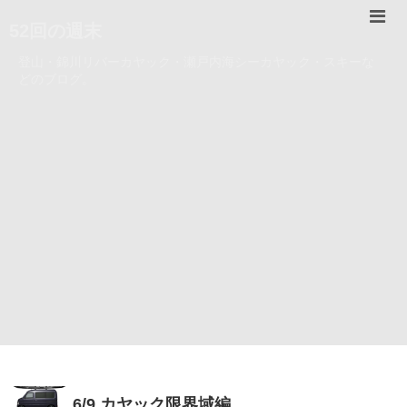
52回の週末
登山・錦川リバーカヤック・瀬戸内海シーカヤック・スキーな
どのブログ。
6/9 カヤック限界域編