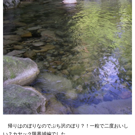
帰りはのぼりなのでぷち沢のぼり？！一粒で二度おいし
い？カヤック限界域編でした。