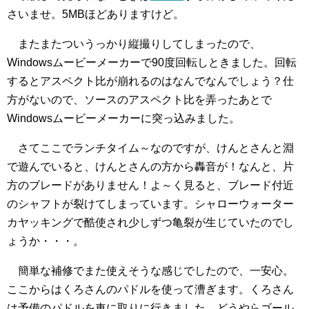
さいませ。5MBほどありますけど。
またまたついうっかり縦撮りしてしまったので、
Windowsムービーメーカーで90度回転しときました。回転
するとアスペクト比が崩れるのはなんでなんでしょう？仕
方がないので、ソースのアスペクト比を弄ったあとで
Windowsムービーメーカーに突っ込みました。
さてここでランチタイム～なのですが、けんとさんと淵
で遊んでいると、けんとさんの方から轟音が！なんと、片
方のブレードがありません！よ～く見ると、ブレード付近
のシャフトが裂けてしまっています。シャローウォーター
カヤッキングで酷使され少しずつ亀裂が生じていたのでし
ょうか・・・。
簡単な補修でまた使えそうな感じでしたので、一安心。
ここからはくろさんのパドルを使って漕ぎます。くろさん
は予備のパドルを車に取りに行きました。どうやらゴール