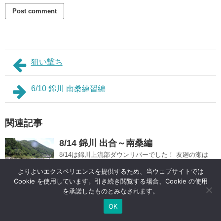
狙い撃ち
6/10 錦川 南桑練習編
関連記事
8/14 錦川 出合～南桑編
8/14は錦川上流部ダウンリバーでした！ 友廻の瀬は
台風前に戻ったか！？
よりよいエクスペリエンスを提供するため、当ウェブサイトでは
記事を読む
Cookie を使用しています。引き続き閲覧する場合、Cookie の使用
を承諾したものとみなされます。
3/3 錦川 河山～南桑編
OK
3/3は、錦川を河山から南桑までくろさんとダウン
リバーしました。静水練習でもよかったのですが、