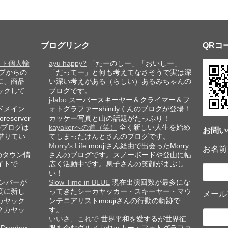
ブログリンク
QRコ
レット個人輸
ayu happy?
「たーのしー」「おいしー」
プからの
「だってー」と何も考えてなさそうで実は深
に、商品
い深い考えがある（らしい）あるみちゃんの
ックして
ブログです。
j-labo
スーパースキーヤー＆クライマー＆フ
ドメイン
ォトグラファーshindyくんのブログが登場！
eserver
カッケー写真と山の話題がたっぷり！
このブログは
kayakerへの道（笑）
全く新しい人生を始め
お問い
借りてい
てしまったけんとさんのブログです。
Morry's Life
moujiさん経由で出会ったMorry
お名前
のタウン情
さんのブログです。スノーボードや登山に幅
イトで
広く活動中です。息子さんの笑顔がまぶし
い！
ンバーが
Slow Time in BLUE
現在出演回数が最多にな
度に新し
ってきたシーカヤッカー・スキーヤー・マウ
メール
カヤック
ンテニアリストmoujiさんの行動の軌跡で
？カヤッ
す。
いいさ、これで
世界平和を愛するが世界征
ropbox
服を企むグルメカヤッカー・フォトグラファ