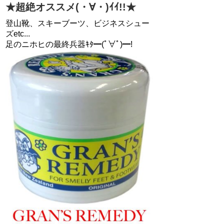
★超絶オススメ(・∀・)ｲｲ!!★
登山靴、スキーブーツ、ビジネスシュー
ズetc...
足のニホヒの最終兵器ｷﾀ━(ﾟ∀ﾟ)━!