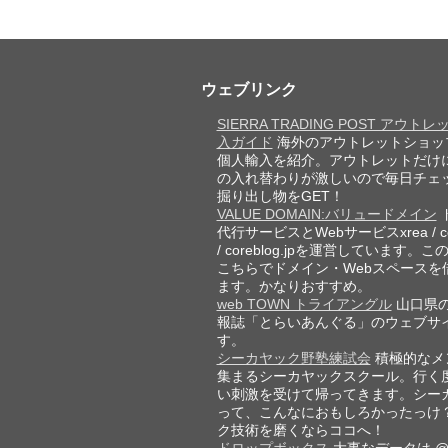
ウェブリンク
SIERRA TRADING POST アウト
入ガイド
海外のアウトレットショッ
個人輸入を紹介。アウトレットだけ
の入れ替わりが激しいので毎日チェ
掘り出し物をGET！
VALUE DOMAIN:バリュードメイン
代行サービスとWebサービスxrea / cor
/ coreblog.jpを運営しています。
こちらでドメイン・Webスペースを
ます。かなりおすすめ。
web TOWN トライアングル
山口県
報誌「とらいあんぐる」のウェブサ
す。
シーカヤック野塾練試会
積極的なメ
集まるシーカヤックスクール。行く
い刺激を受けて帰ってきます。シー
って、こんなにおもしろかったっけ
ク技術を磨くならココへ！
ドロップボックス
大事なデータは @D