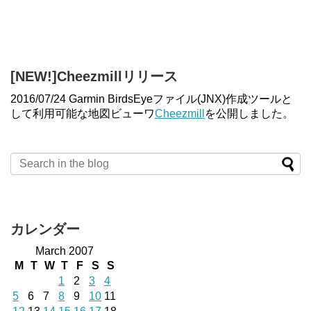
[NEW!]Cheezmillリリース
2016/07/24 Garmin BirdsEyeファイル(JNX)作成ツールと
して利用可能な地図ビューワ
Cheezmill
を公開しました。
カレンダー
March 2007
M
T
W
T
F
S
S
1
2
3
4
5
6
7
8
9
10
11