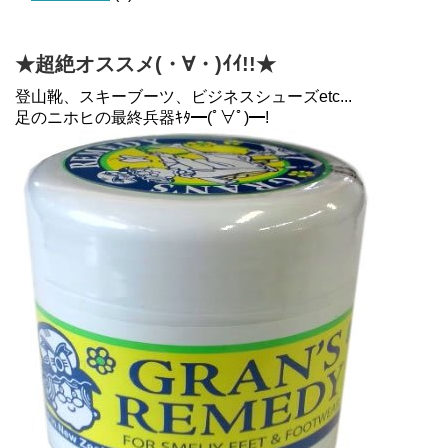
★超絶オススメ(・∀・)ｲｲ!!★
登山靴、スキーブーツ、ビジネスシューズetc...
足のニホヒの最終兵器ｷﾀ━(ﾟ∀ﾟ)━!