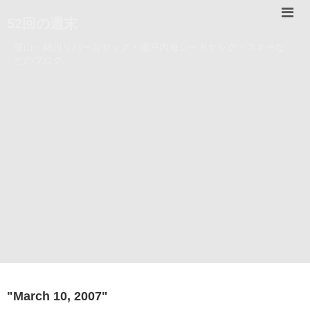
52回の週末
登山・錦川リバーカヤック・瀬戸内海シーカヤック・スキーな
どのブログ。
"
March 10, 2007
"