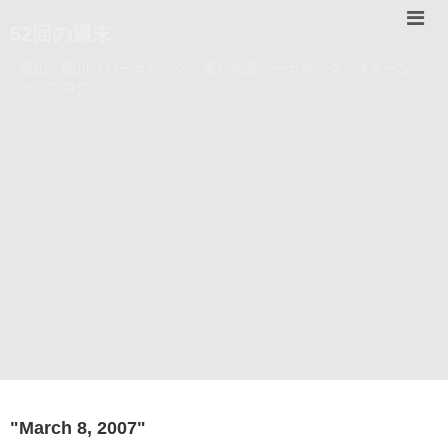
52回の週末
登山・錦川リバーカヤック・瀬戸内海シーカヤック・スキーな
どのブログ。
"
March 8, 2007
"