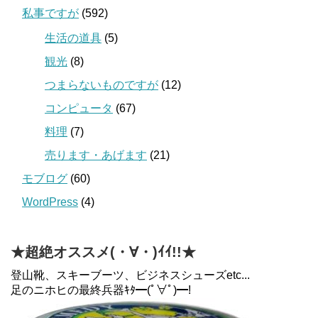
私事ですが
(592)
生活の道具
(5)
観光
(8)
つまらないものですが
(12)
コンピュータ
(67)
料理
(7)
売ります・あげます
(21)
モブログ
(60)
WordPress
(4)
★超絶オススメ(・∀・)ｲｲ!!★
登山靴、スキーブーツ、ビジネスシューズetc...
足のニホヒの最終兵器ｷﾀ━(ﾟ∀ﾟ)━!