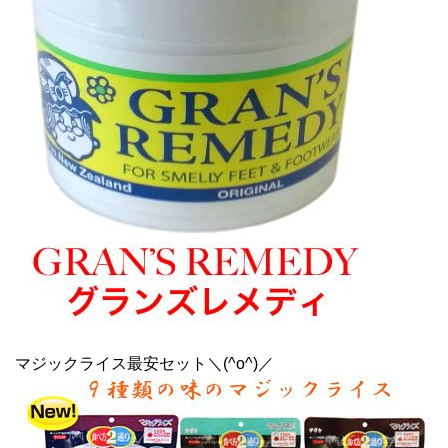
マジックライス最安セット＼(^o^)／