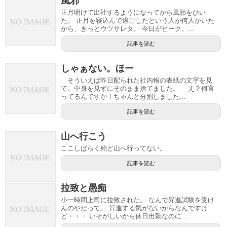
風邪
正月明けて出社するようになってから風邪をひい
た。 正月を寝込んで過ごしたという人が何人かいた
から、きっとウツサレタ。 今日がピーク。...
記事を読む
しゃぁない。ほー
そういえば昨日配られた社内報の表紙の文字を見
て、中身を見ずにそのまま捨てました。 え？何言
ってるんですか！ちゃんと分別しました...
記事を読む
山へ行こう
ここしばらく殆ど山へ行ってない。
記事を読む
拉致と愚痴
小一時間上司に拉致された。 なんで昇進試験を受け
んのやだって。 昇進する気がないからなんですけ
ど・・・ いそがしいから休日出勤なのに...