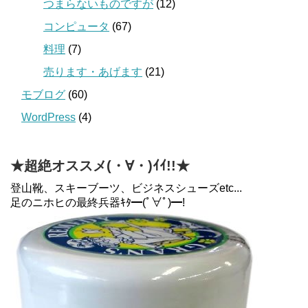
つまらないものですが
(12)
コンピュータ
(67)
料理
(7)
売ります・あげます
(21)
モブログ
(60)
WordPress
(4)
★超絶オススメ(・∀・)ｲｲ!!★
登山靴、スキーブーツ、ビジネスシューズetc...
足のニホヒの最終兵器ｷﾀ━(ﾟ∀ﾟ)━!