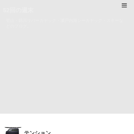
52回の週末
登山・錦川リバーカヤック・瀬戸内海シーカヤック・スキーな
どのブログ。
テンション