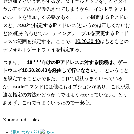
ぜ追加？という気がするが、ダイヤルアップをするとダイ
ヤルアップの方が優先されてしまうから、イントラネット
のルートを追加する必要がある。 ここで指定するIPアドレ
スと、
mask
で指定するIPアドレス(というのは正しくないけ
ど)の組み合わせでルーティングテーブルを変更するIPアド
レスの範囲を指定する。ここで、
10.20.30.40
はもともとの
デフォルトゲートウェイを指定する。
つまり、「
10.*.*.*向けのIPアドレスに対する接続は、ゲー
トウェイ10.20.30.40を経由して行いなさい
」、ということ
を設定することができた。これで現状うまくいっている
が、
route
コマンドには他にもオプションがあり、これが最
適な指定の方法かどうかまではよくわかっていない。とり
あえず、これでうまくいったので一安心。
Sponsored Links
漕ぎつながり