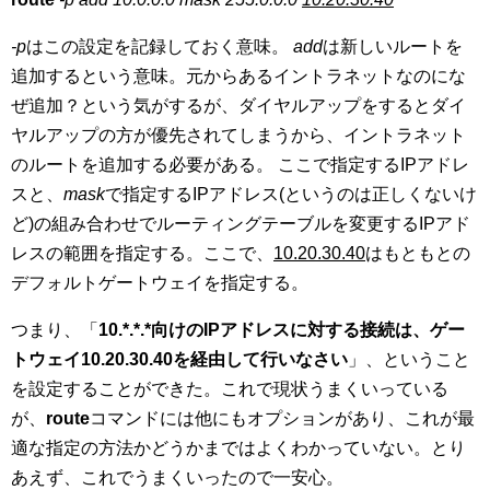
-p
はこの設定を記録しておく意味。
add
は新しいルートを
追加するという意味。元からあるイントラネットなのにな
ぜ追加？という気がするが、ダイヤルアップをするとダイ
ヤルアップの方が優先されてしまうから、イントラネット
のルートを追加する必要がある。 ここで指定するIPアドレ
スと、
mask
で指定するIPアドレス(というのは正しくないけ
ど)の組み合わせでルーティングテーブルを変更するIPアド
レスの範囲を指定する。ここで、
10.20.30.40
はもともとの
デフォルトゲートウェイを指定する。
つまり、「
10.*.*.*向けのIPアドレスに対する接続は、ゲー
トウェイ10.20.30.40を経由して行いなさい
」、ということ
を設定することができた。これで現状うまくいっている
が、
route
コマンドには他にもオプションがあり、これが最
適な指定の方法かどうかまではよくわかっていない。とり
あえず、これでうまくいったので一安心。