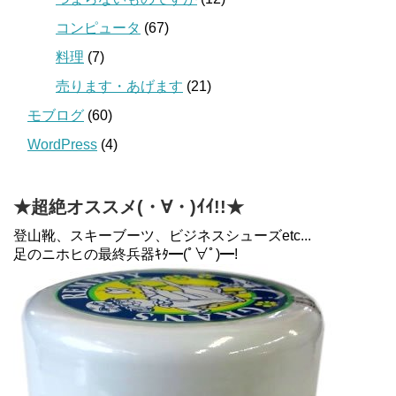
コンピュータ
(67)
料理
(7)
売ります・あげます
(21)
モブログ
(60)
WordPress
(4)
★超絶オススメ(・∀・)ｲｲ!!★
登山靴、スキーブーツ、ビジネスシューズetc...
足のニホヒの最終兵器ｷﾀ━(ﾟ∀ﾟ)━!