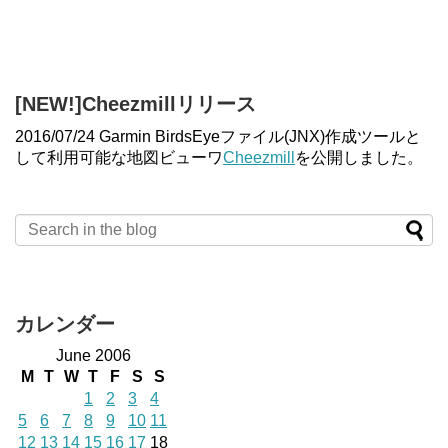
[NEW!]Cheezmillリリース
2016/07/24 Garmin BirdsEyeファイル(JNX)作成ツールと
して利用可能な地図ビューワ
Cheezmill
を公開しました。
カレンダー
June 2006
M
T
W
T
F
S
S
1
2
3
4
5
6
7
8
9
10
11
12
13
14
15
16
17
18