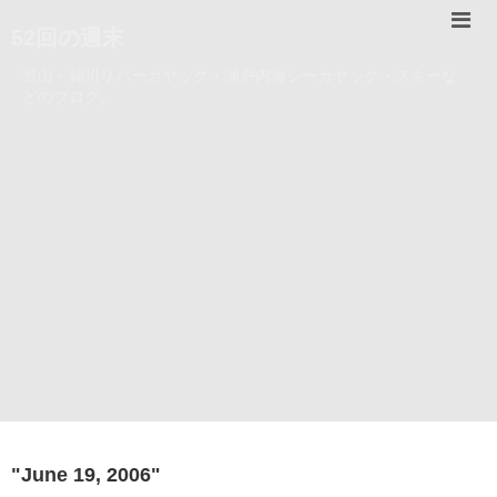
52回の週末
登山・錦川リバーカヤック・瀬戸内海シーカヤック・スキーな
どのブログ。
"
June 19, 2006
"