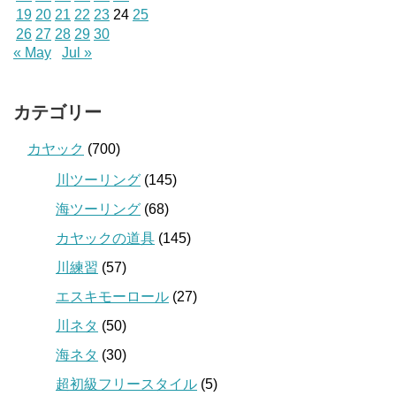
19
20
21
22
23
24
25
26
27
28
29
30
« May
Jul »
カテゴリー
カヤック
(700)
川ツーリング
(145)
海ツーリング
(68)
カヤックの道具
(145)
川練習
(57)
エスキモーロール
(27)
川ネタ
(50)
海ネタ
(30)
超初級フリースタイル
(5)