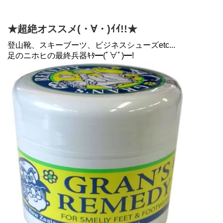
★超絶オススメ(・∀・)ｲｲ!!★
登山靴、スキーブーツ、ビジネスシューズetc...
足のニホヒの最終兵器ｷﾀ━(ﾟ∀ﾟ)━!