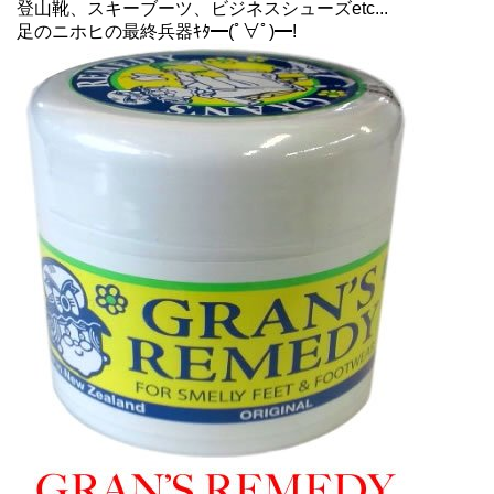
登山靴、スキーブーツ、ビジネスシューズetc...
足のニホヒの最終兵器ｷﾀ━(ﾟ∀ﾟ)━!