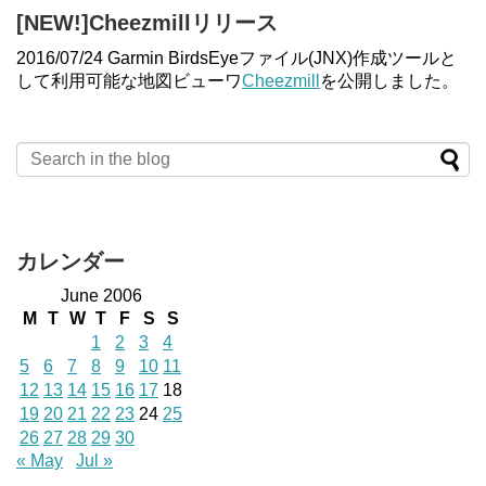
[NEW!]Cheezmillリリース
2016/07/24 Garmin BirdsEyeファイル(JNX)作成ツールと
して利用可能な地図ビューワ
Cheezmill
を公開しました。
カレンダー
June 2006
M
T
W
T
F
S
S
1
2
3
4
5
6
7
8
9
10
11
12
13
14
15
16
17
18
19
20
21
22
23
24
25
26
27
28
29
30
« May
Jul »