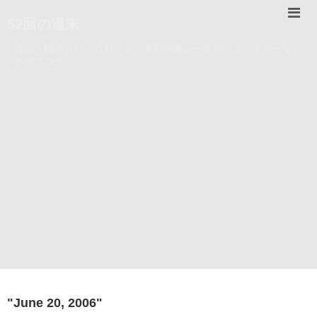
52回の週末
登山・錦川リバーカヤック・瀬戸内海シーカヤック・スキーな
どのブログ。
"
June 20, 2006
"