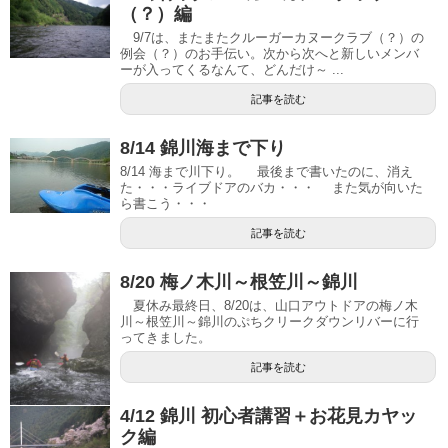
（？）編
9/7は、またまたクルーガーカヌークラブ（？）の
例会（？）のお手伝い。次から次へと新しいメンバ
ーが入ってくるなんて、どんだけ～ ...
記事を読む
8/14 錦川海まで下り
8/14 海まで川下り。 最後まで書いたのに、消え
た・・・ライブドアのバカ・・・ また気が向いた
ら書こう・・・
記事を読む
8/20 梅ノ木川～根笠川～錦川
夏休み最終日、8/20は、山口アウトドアの梅ノ木
川～根笠川～錦川のぷちクリークダウンリバーに行
ってきました。
記事を読む
4/12 錦川 初心者講習＋お花見カヤッ
ク編