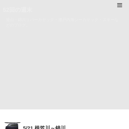
52回の週末
登山・錦川リバーカヤック・瀬戸内海シーカヤック・スキーな
どのブログ。
5/21 根笠川～錦川