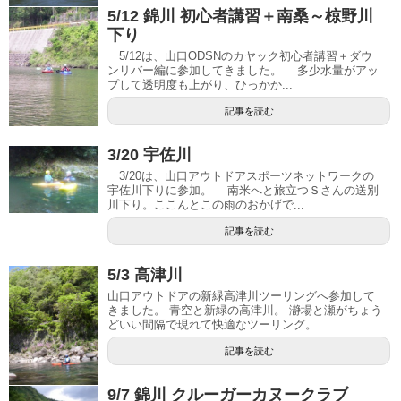
5/12 錦川 初心者講習＋南桑～椋野川
下り
5/12は、山口ODSNのカヤック初心者講習＋ダウ
ンリバー編に参加してきました。 多少水量がアッ
プして透明度も上がり、ひっかか...
記事を読む
3/20 宇佐川
3/20は、山口アウトドアスポーツネットワークの
宇佐川下りに参加。 南米へと旅立つＳさんの送別
川下り。ここんとこの雨のおかげで...
記事を読む
5/3 高津川
山口アウトドアの新緑高津川ツーリングへ参加して
きました。 青空と新緑の高津川。 瀞場と瀬がちょう
どいい間隔で現れて快適なツーリング。...
記事を読む
9/7 錦川 クルーガーカヌークラブ