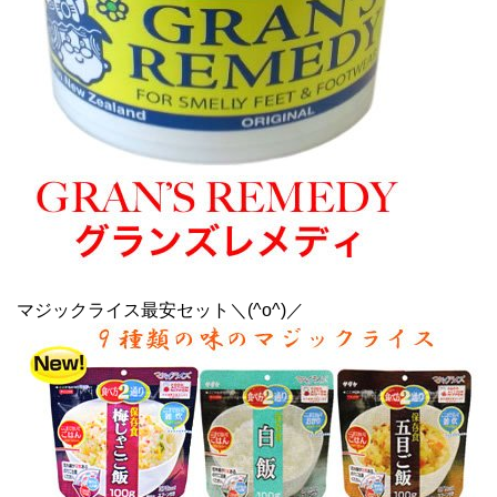
マジックライス最安セット＼(^o^)／