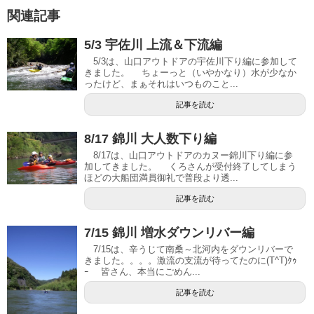
関連記事
5/3 宇佐川 上流＆下流編
5/3は、山口アウトドアの宇佐川下り編に参加して
きました。 ちょーっと（いやかなり）水が少なか
ったけど、まぁそれはいつものこと...
記事を読む
8/17 錦川 大人数下り編
8/17は、山口アウトドアのカヌー錦川下り編に参
加してきました。 くろさんが受付終了してしまう
ほどの大船団満員御礼で普段より透...
記事を読む
7/15 錦川 増水ダウンリバー編
7/15は、辛うじて南桑～北河内をダウンリバーで
きました。。。。激流の支流が待ってたのに(T^T)ｸｩ
ｰ 皆さん、本当にごめん...
記事を読む