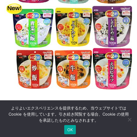
よりよいエクスペリエンスを提供するため、当ウェブサイトでは
Cookie を使用しています。引き続き閲覧する場合、Cookie の使用
を承諾したものとみなされます。
© 2005
52回の週末
.
OK