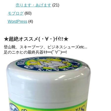
売ります・あげます
(21)
モブログ
(60)
WordPress
(4)
★超絶オススメ(・∀・)ｲｲ!!★
登山靴、スキーブーツ、ビジネスシューズetc...
足のニホヒの最終兵器ｷﾀ━(ﾟ∀ﾟ)━!