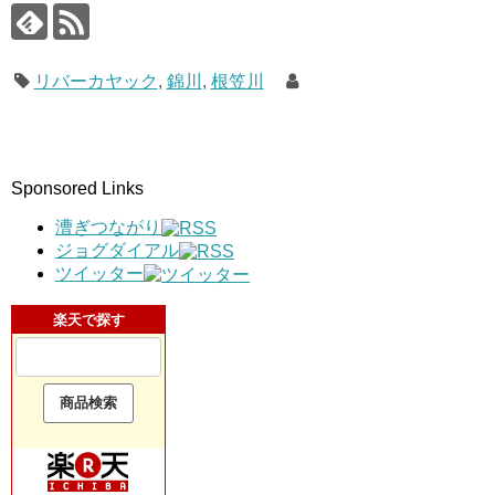
リバーカヤック
,
錦川
,
根笠川
Sponsored Links
漕ぎつながり
ジョグダイアル
ツイッター
楽天で探す