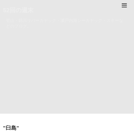
52回の週末
登山・錦川リバーカヤック・瀬戸内海シーカヤック・スキーな
どのブログ。
"
臼島
"