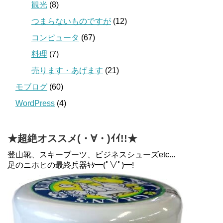
観光
(8)
つまらないものですが
(12)
コンピュータ
(67)
料理
(7)
売ります・あげます
(21)
モブログ
(60)
WordPress
(4)
★超絶オススメ(・∀・)ｲｲ!!★
登山靴、スキーブーツ、ビジネスシューズetc...
足のニホヒの最終兵器ｷﾀ━(ﾟ∀ﾟ)━!