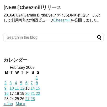
[NEW!]Cheezmillリリース
2016/07/24 Garmin BirdsEyeファイル(JNX)作成ツールと
して利用可能な地図ビューワ
Cheezmill
を公開しました。
カレンダー
February 2009
M
T
W
T
F
S
S
1
2
3
4
5
6
7
8
9
10
11
12
13
14
15
16
17
18
19
20
21
22
23
24
25
26
27
28
« Jan
Mar »