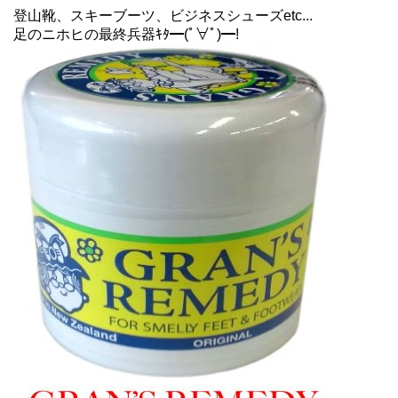
登山靴、スキーブーツ、ビジネスシューズetc...
足のニホヒの最終兵器ｷﾀ━(ﾟ∀ﾟ)━!