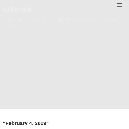
52回の週末
登山・錦川リバーカヤック・瀬戸内海シーカヤック・スキーな
どのブログ。
"
February 4, 2009
"