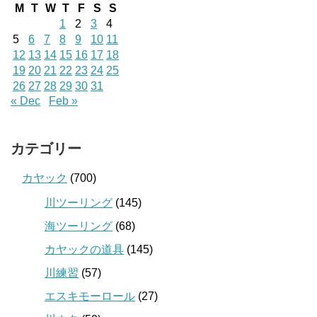
M
T
W
T
F
S
S
1
2
3
4
5
6
7
8
9
10
11
12
13
14
15
16
17
18
19
20
21
22
23
24
25
26
27
28
29
30
31
« Dec
Feb »
カテゴリー
カヤック
(700)
川ツーリング
(145)
海ツーリング
(68)
カヤックの道具
(145)
川練習
(57)
エスキモーロール
(27)