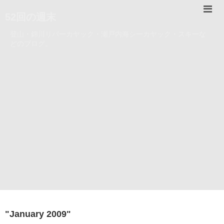
52回の週末
登山・錦川リバーカヤック・瀬戸内海シーカヤック・スキーな
どのブログ。
"
January 2009
"