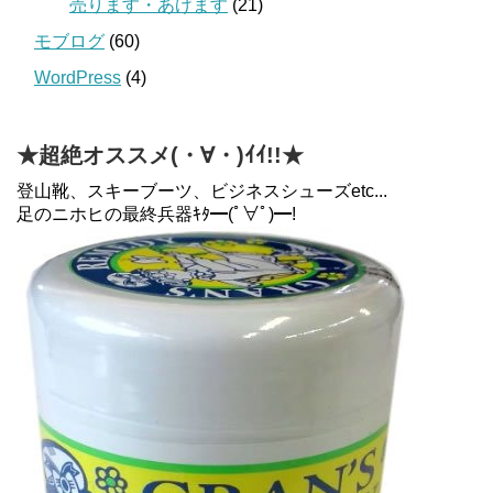
売ります・あげます
(21)
モブログ
(60)
WordPress
(4)
★超絶オススメ(・∀・)ｲｲ!!★
登山靴、スキーブーツ、ビジネスシューズetc...
足のニホヒの最終兵器ｷﾀ━(ﾟ∀ﾟ)━!