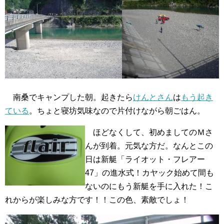
南桑でキャンプした朝。起きたら
けんとさん
は
もう起き
ている
。ちょと寝坊気味なので片付けながら朝ごはん。
ほどなくして、初めましてのＭさ
んが到着。元気な方だ。なんとこの
日は新艇「ライオット・フレアー
47」の進水式！カヤック始めて間も
ないのにもう新艇を手に入れた！こ
れからが楽しみな方です！！この色、素敵でしょ！