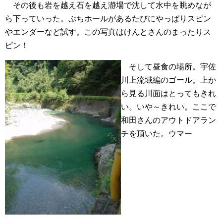
その後も岩を越え石を越え瀞場で沈して水中を眺めなが
ら下っていった。ぷちホールがあるたびにやっぱりスピン
やエンダーなど試す。この写真はけんとさんのまったりス
ピン！
そして昼食の場所。宇佐
川上流域編のゴール。上か
ら見る川面はとってもきれ
い。いや～きれい。ここで
和田さんのアウトドアラン
チを頂いた。ウマー