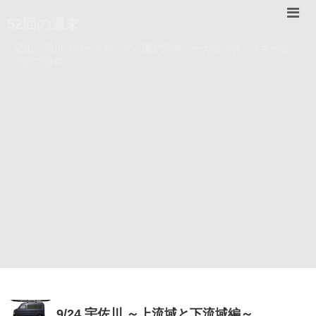
52回の週末
登山・錦川リバーカヤック・瀬戸内海シーカヤック・スキーな
どのブログ。
9/24 宇佐川 ～上流域と下流域編～