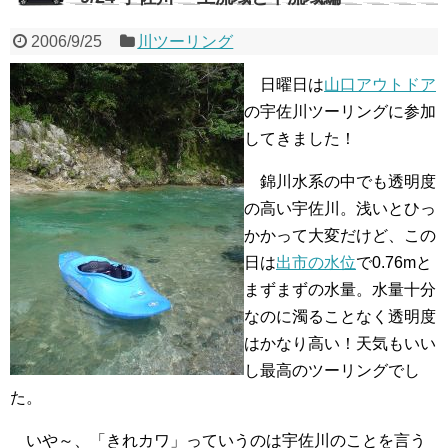
2006/9/25
川ツーリング
日曜日は
山口アウトドア
の宇佐川ツーリングに参加
してきました！
錦川水系の中でも透明度
の高い宇佐川。浅いとひっ
かかって大変だけど、この
日は
出市の水位
で0.76mと
まずまずの水量。水量十分
なのに濁ることなく透明度
はかなり高い！天気もいい
し最高のツーリングでし
た。
いや～、「きれカワ」っていうのは宇佐川のことを言う