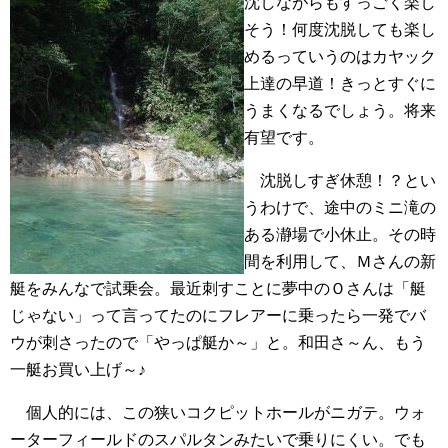
沈しながらもすっごく楽し
そう！何度沈脱しても楽し
めるっていうのはカヤック
上達の早道！きっとすぐに
うまくなるでしょう。将来
有望です。
沈脱しすぎ休憩！？とい
うわけで、途中のミニ滝の
ある瀞場で小休止。その時
間を利用して、Ｍさんの新
艇をみんなで試乗会。最近刺すことに夢中のＯさんは「艇
じゃない」って言ってたのにフレアーに乗ったら一発でバ
ウが刺さったので「やっぱ艇か～」と。和田さ～ん、もう
一艇お買い上げ～♪
個人的には、この狭いコクピットホールがニガテ。ウォ
ーターフィールドのスパルタンみたいで乗りにくい。でも