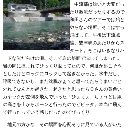
中流部は浅いと大変だっ
たり激流だったりするので
和田さんのツアーでは殆ど
やらない場所。そこはすっ
飛ばして、午後は下流域
編。雙津峡のあたりからス
タート。そこはいきなりハ
ードな岩だらけの瀬。そこで岩の斜面で沈してしまった。
岩の間に挟まれてひっくり返ってたので、何度か起こそう
としたけどロックにロックして起きなかった。水中だし、
呼吸できないし、また沈脱かぁ？と思ってたらうまいごと
外れてなんとか起きた。起きたと思ったらＯさんの黄色い
カヤックが左側を飛んでいった！ひぇぇぇ！ちょうど目線
の高さを上からボーンと行ったのでビビッタ。本当に飛ん
で行ったっていう感じだったのでびっくり！
地元の方かな、その場面を心配そうに見ている人がいた