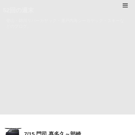
52回の週末
登山・錦川リバーカヤック・瀬戸内海シーカヤック・スキーな
どのブログ。
7/15 門司 喜多久～部崎