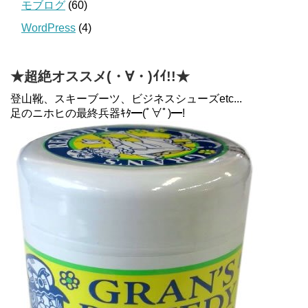
モブログ
(60)
WordPress
(4)
★超絶オススメ(・∀・)ｲｲ!!★
登山靴、スキーブーツ、ビジネスシューズetc...
足のニホヒの最終兵器ｷﾀ━(ﾟ∀ﾟ)━!