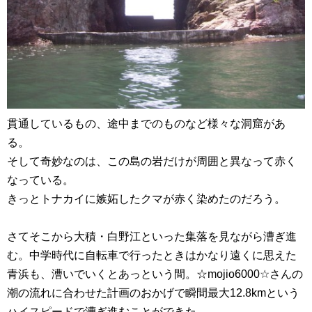
貫通しているもの、途中までのものなど様々な洞窟があ
る。
そして奇妙なのは、この島の岩だけが周囲と異なって赤く
なっている。
きっとトナカイに嫉妬したクマが赤く染めたのだろう。
さてそこから大積・白野江といった集落を見ながら漕ぎ進
む。中学時代に自転車で行ったときはかなり遠くに思えた
青浜も、漕いでいくとあっという間。☆mojio6000☆さんの
潮の流れに合わせた計画のおかげで瞬間最大12.8kmという
ハイスピードで漕ぎ進むことができた。