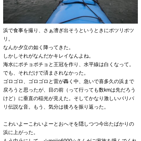
浜で食事を撮り、さぁ漕ぎ出そうというときにポツリポツ
リ。
なんか夕立の如く降ってきた。
しかしそれがなんだかキレイなんよね。
海水にポチョポチョと王冠を作り、水平線は白くなって。
でも、それだけで済まされなかった。
ゴロゴロ、ゴロゴロと雷が轟く中、急いで喜多久の浜まで
戻ろうと思ったが、目の前（って行っても数kmは先だろう
けど）に垂直の稲光が見えた。そしてかなり激しいバリバ
リ伝説な音。もう、気分は後ろを振り返った。
こわいよーこわいよーとおへそを隠しつつ今出たばかりの
浜に上がった。
もう中止にして、☆mojio6000☆さんがご家族を呼んでくれ