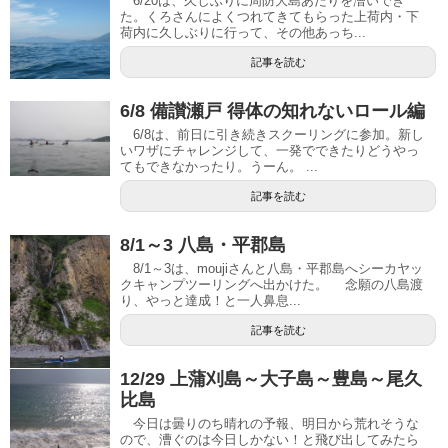
6/20は、久しぶりに周防大島あたりを漕いでき
た。くろさんによくつれてきてもらった上荷内・下
荷内に久しぶりに行って、その他あっち...
記事を読む
6/8 備讃瀬戸 得体の知れないロール編
6/8は、前日に引き続きスクーリングに参加。新し
いワザにチャレンジして、一発でできたりどうやっ
てもできなかったり。うーん。 ...
記事を読む
8/1～3 八島・平郡島
8/1～3は、moujiさんと八島・平郡島へシーカヤッ
クキャンプツーリングへ出かけた。 念願の八島渡
り、やっと達成！と一人鼻息...
記事を読む
12/29 上蒲刈島～大子島～豊島～尾久
比島
今日は曇りのち晴れの予報、明日から荒れそうな
ので、漕ぐのは今日しかない！と飛び出してみたら