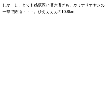
しかーし、とても感慨深い漕ぎ漕ぎも、カミナリオヤジの
一撃で敗退・・・。ひえぇぇぇの10.8km。