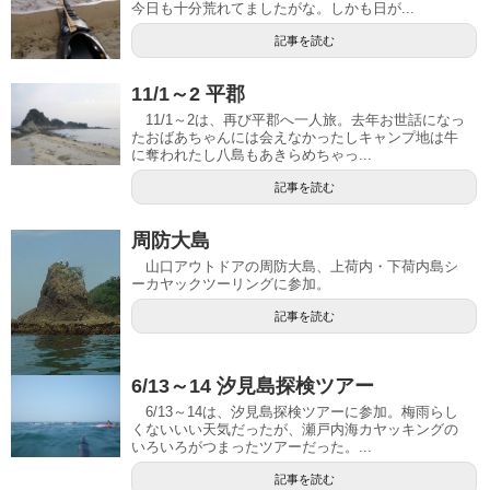
今日も十分荒れてましたがな。しかも日が...
記事を読む
11/1～2 平郡
11/1～2は、再び平郡へ一人旅。去年お世話になっ
たおばあちゃんには会えなかったしキャンプ地は牛
に奪われたし八島もあきらめちゃっ...
記事を読む
周防大島
山口アウトドアの周防大島、上荷内・下荷内島シ
ーカヤックツーリングに参加。
記事を読む
6/13～14 汐見島探検ツアー
6/13～14は、汐見島探検ツアーに参加。梅雨らし
くないいい天気だったが、瀬戸内海カヤッキングの
いろいろがつまったツアーだった。...
記事を読む