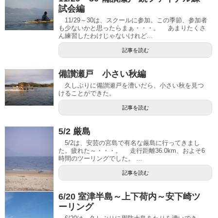
試会編
11/29～30は、スクールに参加。この季節、参加者
も少ないかと思ったらまぁ・・・。 あまりたくさ
ん練習したわけじゃないけれど...
記事を読む
備讃瀬戸 小さい秋編
久しぶりに備讃瀬戸を漕いだら、小さい秋を見つ
けることができた。
記事を読む
5/2 厳島
5/2は、安芸の宮島で有名な厳島に行ってきまし
た。疲れた～・・・。 走行距離36.0km、およそ6
時間のツーリングでした。 ...
記事を読む
6/20 室津半島～上下荷内～安下崎ツ
ーリング