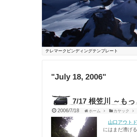
テレマークビンディングテンプレート
"
July 18, 2006
"
7/17 根笠川 ～
2006/7/18
ホーム
カヤック
山口アウト
にはまだ漕げ