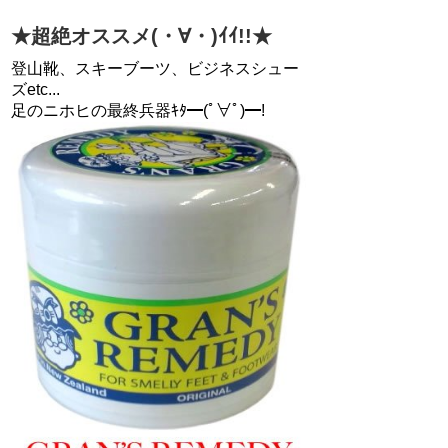
★超絶オススメ(・∀・)ｲｲ!!★
登山靴、スキーブーツ、ビジネスシュー
ズetc...
足のニホヒの最終兵器ｷﾀ━(ﾟ∀ﾟ)━!