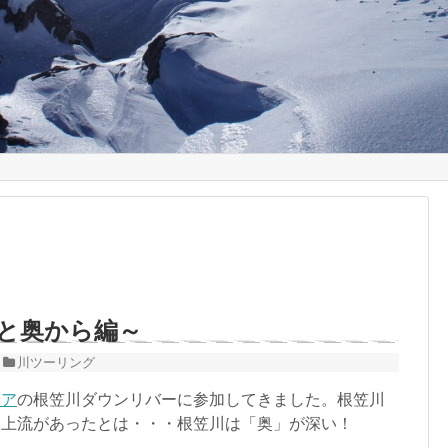
もっと奥から編～
川ツーリング
ドア
の根笠川ダウンリバーに参加してきました。根笠川
る上流があったとは・・・根笠川は「奥」が深い！