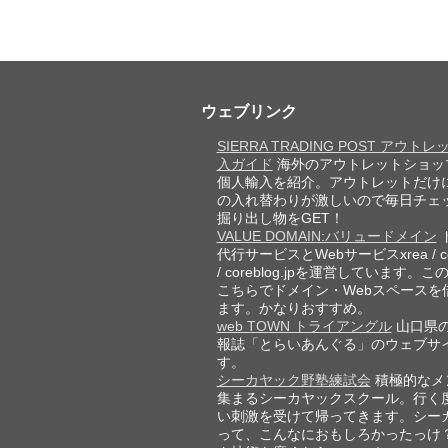
ウェブリンク
SIERRA TRADING POST アウト
入ガイド
海外のアウトレットショッ
個人輸入を紹介。アウトレットだけ
の入れ替わりが激しいので毎日チェ
掘り出し物をGET！
VALUE DOMAIN:バリュードメイン
代行サービスとWebサービスxrea / cor
/ coreblog.jpを運営しています。
こちらでドメイン・Webスペースを
ます。かなりおすすめ。
web TOWN トライアングル
山口県
報誌「とらいあんぐる」のウェブサ
す。
シーカヤック野塾練試会
積極的なメ
集まるシーカヤックスクール。行く
い刺激を受けて帰ってきます。シー
って、こんなにおもしろかったっけ