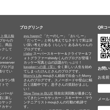
ブログリンク
QRコ
レット個人輸
ayu happy?
「たーのしー」「おいしー」
プからの
「だってー」と何も考えてなさそうで実は深
に、商品
い深い考えがある（らしい）あるみちゃんの
ックして
ブログです。
j-labo
スーパースキーヤー＆クライマー＆フ
ドメイン
ォトグラファーshindyくんのブログが登場！
eserver
カッケー写真と山の話題がたっぷり！
このブログは
kayakerへの道（笑）
全く新しい人生を始め
お問い
借りてい
てしまったけんとさんのブログです。
Morry's Life
moujiさん経由で出会ったMorry
お名前
のタウン情
さんのブログです。スノーボードや登山に幅
イトで
広く活動中です。息子さんの笑顔がまぶし
い！
ンバーが
Slow Time in BLUE
現在出演回数が最多にな
度に新し
ってきたシーカヤッカー・スキーヤー・マウ
メール
カヤック
ンテニアリストmoujiさんの行動の軌跡で
？カヤッ
す。