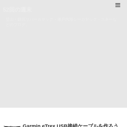
52回の週末
登山・錦川リバーカヤック・瀬戸内海シーカヤック・スキーな
どのブログ。
Garmin eTrex USB接続ケーブルを作ろう