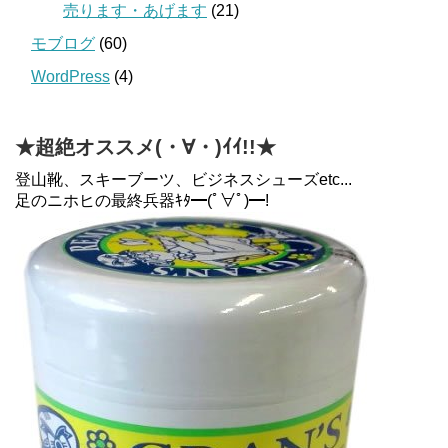
売ります・あげます
(21)
モブログ
(60)
WordPress
(4)
★超絶オススメ(・∀・)ｲｲ!!★
登山靴、スキーブーツ、ビジネスシューズetc...
足のニホヒの最終兵器ｷﾀ━(ﾟ∀ﾟ)━!