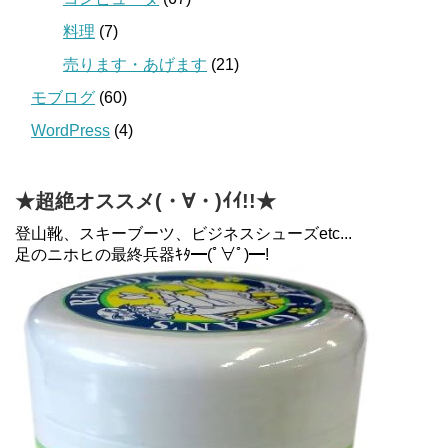
料理
(7)
売ります・あげます
(21)
モブログ
(60)
WordPress
(4)
★超絶オススメ(・∀・)ｲｲ!!★
登山靴、スキーブーツ、ビジネスシューズetc...
足のニホヒの最終兵器ｷﾀ━(ﾟ∀ﾟ)━!