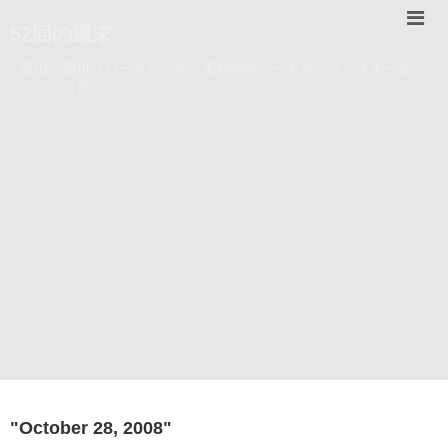
52回の週末
登山・錦川リバーカヤック・瀬戸内海シーカヤック・スキーな
どのブログ。
"
October 28, 2008
"