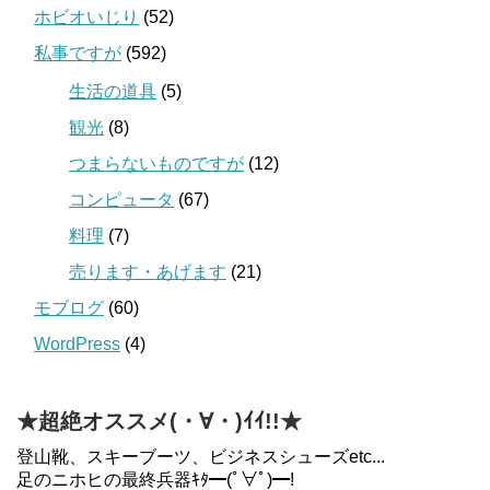
ホビオいじり
(52)
私事ですが
(592)
生活の道具
(5)
観光
(8)
つまらないものですが
(12)
コンピュータ
(67)
料理
(7)
売ります・あげます
(21)
モブログ
(60)
WordPress
(4)
★超絶オススメ(・∀・)ｲｲ!!★
登山靴、スキーブーツ、ビジネスシューズetc...
足のニホヒの最終兵器ｷﾀ━(ﾟ∀ﾟ)━!