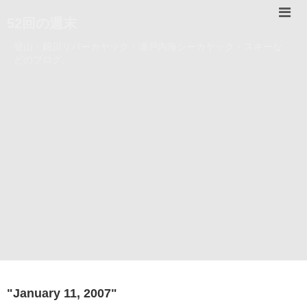
52回の週末
登山・錦川リバーカヤック・瀬戸内海シーカヤック・スキーな
どのブログ。
"
January 11, 2007
"