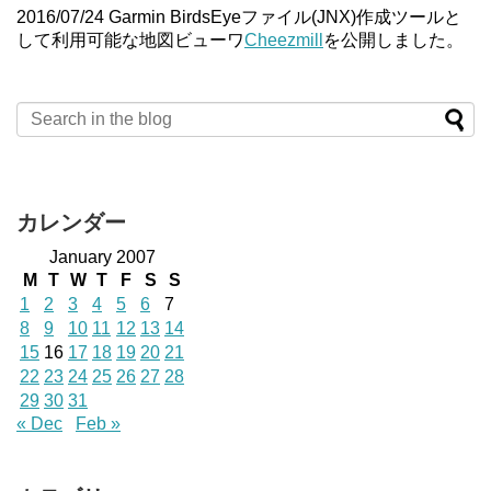
2016/07/24 Garmin BirdsEyeファイル(JNX)作成ツールと
して利用可能な地図ビューワ
Cheezmill
を公開しました。
カレンダー
January 2007
M
T
W
T
F
S
S
1
2
3
4
5
6
7
8
9
10
11
12
13
14
15
16
17
18
19
20
21
22
23
24
25
26
27
28
29
30
31
« Dec
Feb »