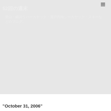
52回の週末
登山・錦川リバーカヤック・瀬戸内海シーカヤック・スキーな
どのブログ。
"
October 31, 2006
"