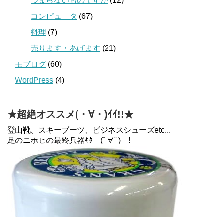
つまらないものですが
(12)
コンピュータ
(67)
料理
(7)
売ります・あげます
(21)
モブログ
(60)
WordPress
(4)
★超絶オススメ(・∀・)ｲｲ!!★
登山靴、スキーブーツ、ビジネスシューズetc...
足のニホヒの最終兵器ｷﾀ━(ﾟ∀ﾟ)━!