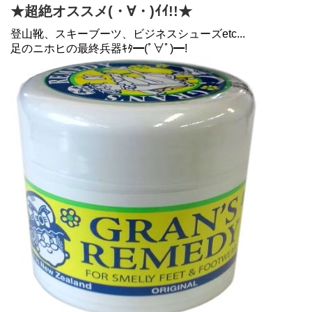
★超絶オススメ(・∀・)ｲｲ!!★
登山靴、スキーブーツ、ビジネスシューズetc...
足のニホヒの最終兵器ｷﾀ━(ﾟ∀ﾟ)━!