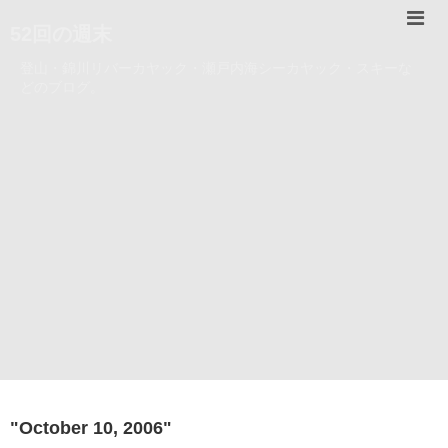
52回の週末
登山・錦川リバーカヤック・瀬戸内海シーカヤック・スキーな
どのブログ。
"
October 10, 2006
"