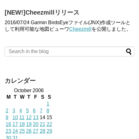
[NEW!]Cheezmillリリース
2016/07/24 Garmin BirdsEyeファイル(JNX)作成ツールと
して利用可能な地図ビューワ
Cheezmill
を公開しました。
カレンダー
October 2006
M
T
W
T
F
S
S
1
2
3
4
5
6
7
8
9
10
11
12
13
14
15
16
17
18
19
20
21
22
23
24
25
26
27
28
29
30
31