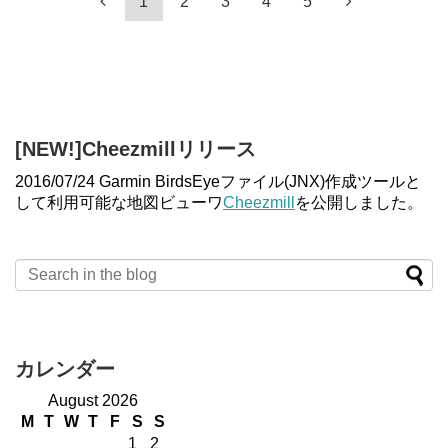
1
2
3
4
5
[NEW!]Cheezmillリリース
2016/07/24 Garmin BirdsEyeファイル(JNX)作成ツールと
して利用可能な地図ビューワ
Cheezmill
を公開しました。
カレンダー
August 2026
M
T
W
T
F
S
S
1
2