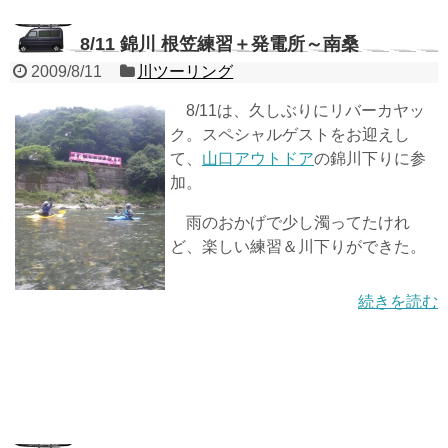
8/11 錦川 根笠練習＋発電所～南桑
2009/8/11
川ツーリング
8/11は、久しぶりにリバーカヤッ
ク。スペシャルゲストをお迎えし
て、
山口アウトドア
の錦川下りに参
加。
雨のおかげで少し濁ってたけれ
ど、楽しい練習＆川下りができた。
続きを読む