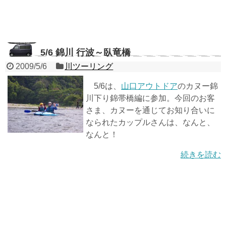
5/6 錦川 行波～臥竜橋
2009/5/6
川ツーリング
5/6は、
山口アウトドア
のカヌー錦
川下り錦帯橋編に参加。今回のお客
さま、カヌーを通じてお知り合いに
なられたカップルさんは、なんと、
なんと！
続きを読む