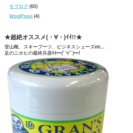
モブログ
(60)
WordPress
(4)
★超絶オススメ(・∀・)ｲｲ!!★
登山靴、スキーブーツ、ビジネスシューズetc...
足のニホヒの最終兵器ｷﾀ━(ﾟ∀ﾟ)━!