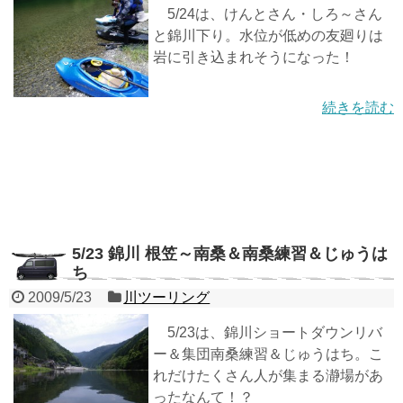
5/24は、けんとさん・しろ～さん
と錦川下り。水位が低めの友廻りは
岩に引き込まれそうになった！
続きを読む
5/23 錦川 根笠～南桑＆南桑練習＆じゅうは
ち
2009/5/23
川ツーリング
5/23は、錦川ショートダウンリバ
ー＆集団南桑練習＆じゅうはち。こ
れだけたくさん人が集まる瀞場があ
ったなんて！？