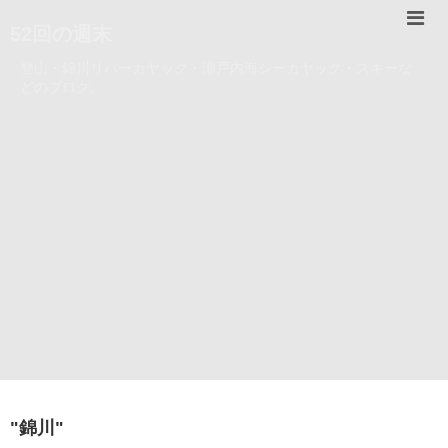
52回の週末
登山・錦川リバーカヤック・瀬戸内海シーカヤック・スキーな
どのブログ。
"
錦川
"