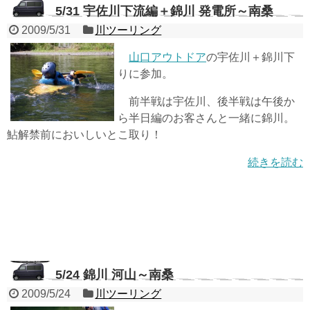
5/31 宇佐川下流編＋錦川 発電所～南桑
2009/5/31
川ツーリング
山口アウトドア
の宇佐川＋錦川下
りに参加。
前半戦は宇佐川、後半戦は午後か
ら半日編のお客さんと一緒に錦川。
鮎解禁前においしいとこ取り！
続きを読む
5/24 錦川 河山～南桑
2009/5/24
川ツーリング