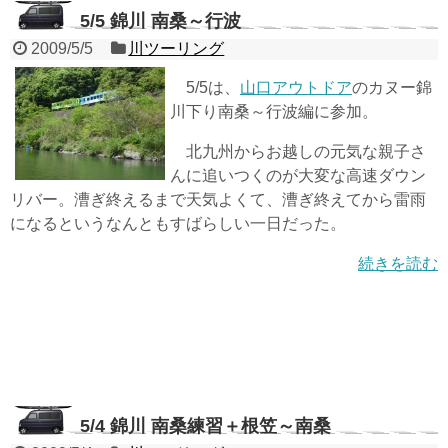
5/5 錦川 南桑～行波
2009/5/5
川ツーリング
5/5は、
山口アウトドア
のカヌー錦
川下り南桑～行波編に参加。
北九州からお越しの元気な親子さ
んに追いつくのが大変な高速ダウン
リバー。漕ぎ終えるまで天気よくて、漕ぎ終えてから雷雨
になるというなんともすばらしい一日だった。
続きを読む
5/4 錦川 南桑練習＋根笠～南桑