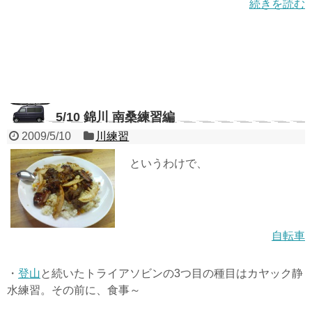
続きを読む
5/10 錦川 南桑練習編
2009/5/10
川練習
というわけで、
自転車
・
登山
と続いたトライアソビンの3つ目の種目はカヤック静
水練習。その前に、食事～