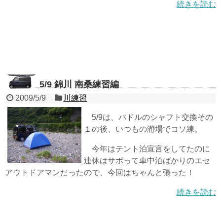
続きを読む
5/9 錦川 南桑練習編
2009/5/9
川練習
5/9は、パドルのシャフト交換その
１の後、いつもの瀞場でコソ練。
今年はテント泊宣言をしてたのに
連休はサボって車中泊ばかりのエセ
アウトドアマンだったので、今回はちゃんと張った！
続きを読む