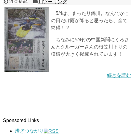
2009/5/4
川ツーリング
5/4は、まったり錦川。なんでかこ
の日だけ雨が降ると思ったら、全て
納得！？
ちなみに5/4付の中国新聞にくろさ
んとクルーガーさんの根笠川下りの
模様が大きく掲載されています！
続きを読む
Sponsored Links
漕ぎつながり