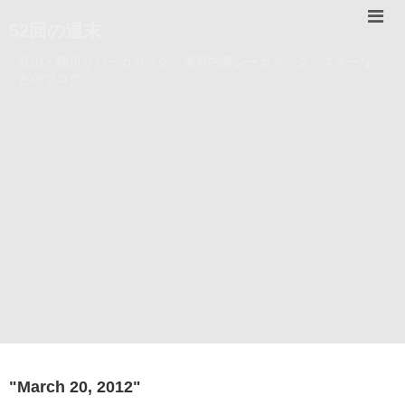
52回の週末
登山・錦川リバーカヤック・瀬戸内海シーカヤック・スキーな
どのブログ。
"
March 20, 2012
"