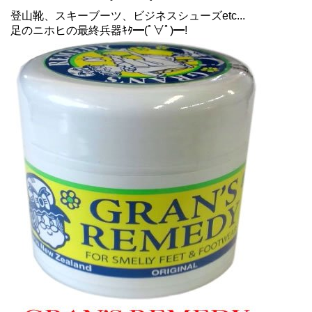
登山靴、スキーブーツ、ビジネスシューズetc...
足のニホヒの最終兵器ｷﾀ━(ﾟ∀ﾟ)━!