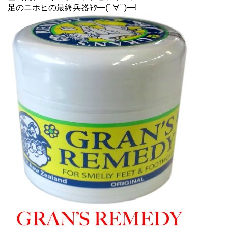
足のニホヒの最終兵器ｷﾀ━(ﾟ∀ﾟ)━!