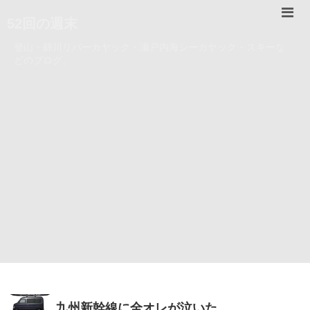
52回の週末
登山・錦川リバーカヤック・瀬戸内海シーカヤック・スキーな
どのブログ。
九州新幹線に全オレが泣いた